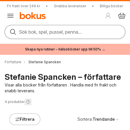
Fri frakt över 249 kr
•
Snabba leveranser
•
Billiga böcker
Sök bok, spel, pussel, penna...
Skapa nya rutiner – hälsoböcker upp till 50% →
Författare
Stefanie Spancken
Stefanie Spancken – författare
Visar alla böcker från författaren . Handla med fri frakt och
snabb leverans.
4
produkter
Filtrera
Sortera:
Trendande