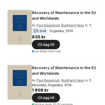
Recovery of Maintenance in the EU
and Worldwide
Av
Paul Beaumont
,
Burkhard Hess
m. fl.
E-bok
Engelska
, 
2014
835 kr
Lägg till
Läs direkt efter köp
Recovery of Maintenance in the EU
and Worldwide
Av
Paul Beaumont
,
Burkhard Hess
m. fl.
Inbunden, Engelska, 2014
1 908 kr
Lägg till
Skickas
inom 10-15 vardagar