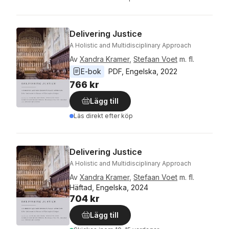
Delivering Justice
A Holistic and Multidisciplinary Approach
Av
Xandra Kramer
,
Stefaan Voet
m. fl.
E-bok
PDF
, 
Engelska
, 
2022
766 kr
Lägg till
Läs direkt efter köp
Delivering Justice
A Holistic and Multidisciplinary Approach
Av
Xandra Kramer
,
Stefaan Voet
m. fl.
Häftad, Engelska, 2024
704 kr
Lägg till