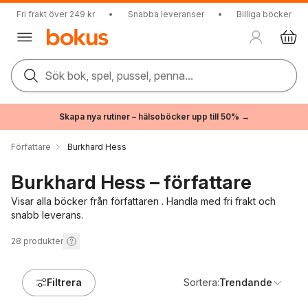
Fri frakt över 249 kr
•
Snabba leveranser
•
Billiga böcker
Sök bok, spel, pussel, penna...
Skapa nya rutiner – hälsoböcker upp till 50% →
Författare
Burkhard Hess
Burkhard Hess – författare
Visar alla böcker från författaren . Handla med fri frakt och
snabb leverans.
28
produkter
Filtrera
Sortera:
Trendande