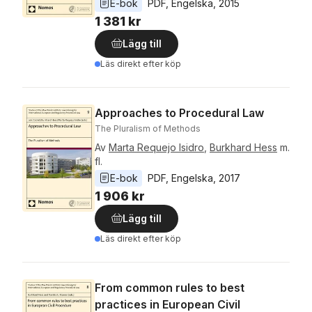
E-bok
PDF
, 
Engelska
, 
2015
1 381 kr
Lägg till
Läs direkt efter köp
Approaches to Procedural Law
The Pluralism of Methods
Av
Marta Requejo Isidro
,
Burkhard Hess
m.
fl.
E-bok
PDF
, 
Engelska
, 
2017
1 906 kr
Lägg till
Läs direkt efter köp
From common rules to best
practices in European Civil