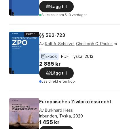
Lägg till
Skickas
inom 5-8 vardagar
§§ 592-723
Av
Rolf A. Schutze
,
Christoph G. Paulus
m.
fl.
E-bok
PDF
, 
Tyska
, 
2013
2 885 kr
Lägg till
Läs direkt efter köp
Europäisches Zivilprozessrecht
Av
Burkhard Hess
Inbunden, Tyska, 2020
1 455 kr