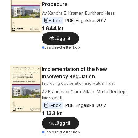
Procedure
Av
Xandra E. Kramer
,
Burkhard Hess
E-bok
PDF
, 
Engelska
, 
2017
1 644 kr
Lägg till
Läs direkt efter köp
Implementation of the New
Insolvency Regulation
Improving Cooperation and Mutual Trust
Av
Francesca Clara Villata
,
Marta Requejo
Isidro
m. fl.
E-bok
PDF
, 
Engelska
, 
2017
1 133 kr
Lägg till
Läs direkt efter köp