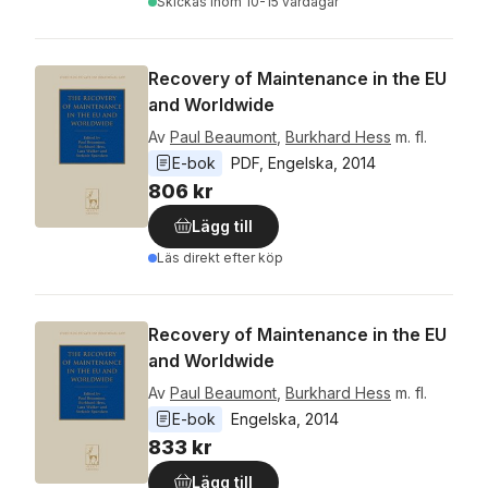
Skickas
inom 10-15 vardagar
Recovery of Maintenance in the EU
and Worldwide
Av
Paul Beaumont
,
Burkhard Hess
m. fl.
E-bok
PDF
, 
Engelska
, 
2014
806 kr
Lägg till
Läs direkt efter köp
Recovery of Maintenance in the EU
and Worldwide
Av
Paul Beaumont
,
Burkhard Hess
m. fl.
E-bok
Engelska
, 
2014
833 kr
Lägg till