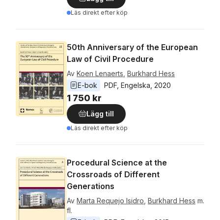
Läs direkt efter köp
50th Anniversary of the European
Law of Civil Procedure
Av
Koen Lenaerts
,
Burkhard Hess
E-bok
PDF
, 
Engelska
, 
2020
1 750 kr
Lägg till
Läs direkt efter köp
Procedural Science at the
Crossroads of Different
Generations
Av
Marta Requejo Isidro
,
Burkhard Hess
m.
fl.