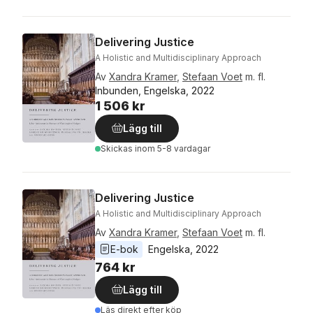
Delivering Justice
A Holistic and Multidisciplinary Approach
Av
Xandra Kramer
,
Stefaan Voet
m. fl.
Inbunden, Engelska, 2022
1 506 kr
Lägg till
Skickas
inom 5-8 vardagar
Delivering Justice
A Holistic and Multidisciplinary Approach
Av
Xandra Kramer
,
Stefaan Voet
m. fl.
E-bok
Engelska
, 
2022
764 kr
Lägg till
Läs direkt efter köp