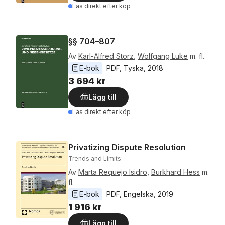
Läs direkt efter köp
§§ 704–807
Av
Karl-Alfred Storz
,
Wolfgang Luke
m. fl.
E-bok
PDF
, 
Tyska
, 
2018
3 694 kr
Lägg till
Läs direkt efter köp
Privatizing Dispute Resolution
Trends and Limits
Av
Marta Requejo Isidro
,
Burkhard Hess
m.
fl.
E-bok
PDF
, 
Engelska
, 
2019
1 916 kr
Lägg till