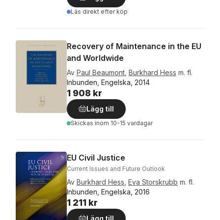
Läs direkt efter köp
Recovery of Maintenance in the EU
and Worldwide
Av
Paul Beaumont
,
Burkhard Hess
m. fl.
Inbunden, Engelska, 2014
1 908 kr
Lägg till
Skickas
inom 10-15 vardagar
EU Civil Justice
Current Issues and Future Outlook
Av
Burkhard Hess
,
Eva Storskrubb
m. fl.
Inbunden, Engelska, 2016
1 211 kr
Lägg till