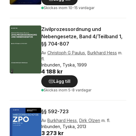
Skickas
inom 10-15 vardagar
Zivilprozessordnung und
Nebengesetze, Band 4/Teilband 1,
§§ 704-807
Av
Christoph G Paulus
,
Burkhard Hess
m.
fl.
Inbunden, Tyska, 1999
4 188 kr
Lägg till
Skickas
inom 5-8 vardagar
§§ 592-723
Av
Burkhard Hess
,
Dirk Olzen
m. fl.
Inbunden, Tyska, 2013
3 273 kr