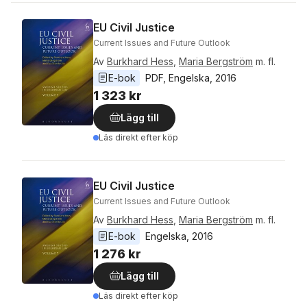
EU Civil Justice
Current Issues and Future Outlook
Av
Burkhard Hess
,
Maria Bergström
m. fl.
E-bok
PDF
, 
Engelska
, 
2016
1 323 kr
Lägg till
Läs direkt efter köp
EU Civil Justice
Current Issues and Future Outlook
Av
Burkhard Hess
,
Maria Bergström
m. fl.
E-bok
Engelska
, 
2016
1 276 kr
Lägg till
Läs direkt efter köp