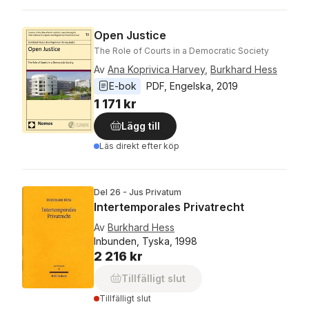
Open Justice
The Role of Courts in a Democratic Society
Av
Ana Koprivica Harvey
,
Burkhard Hess
E-bok
PDF
, 
Engelska
, 
2019
1 171 kr
Lägg till
Läs direkt efter köp
Del 26 - Jus Privatum
Intertemporales Privatrecht
Av
Burkhard Hess
Inbunden, Tyska, 1998
2 216 kr
Tillfälligt slut
Tillfälligt slut