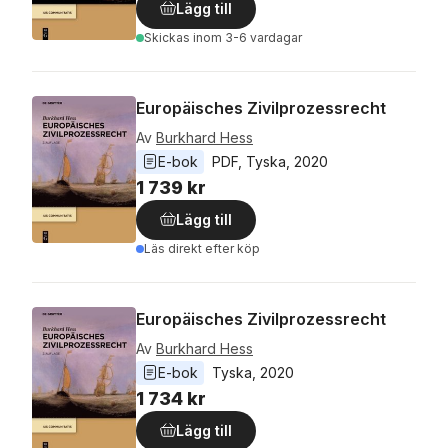
Lägg till
Skickas
inom 3-6 vardagar
Europäisches Zivilprozessrecht
Av
Burkhard Hess
E-bok
PDF
, 
Tyska
, 
2020
1 739 kr
Lägg till
Läs direkt efter köp
Europäisches Zivilprozessrecht
Av
Burkhard Hess
E-bok
Tyska
, 
2020
1 734 kr
Lägg till