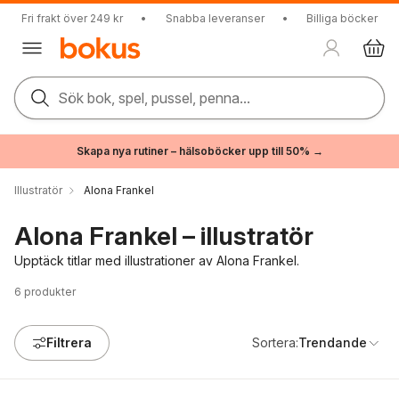
Fri frakt över 249 kr
•
Snabba leveranser
•
Billiga böcker
Sök bok, spel, pussel, penna...
Skapa nya rutiner – hälsoböcker upp till 50% →
Illustratör
Alona Frankel
Alona Frankel – illustratör
Upptäck titlar med illustrationer av Alona Frankel.
6
produkter
Filtrera
Sortera:
Trendande