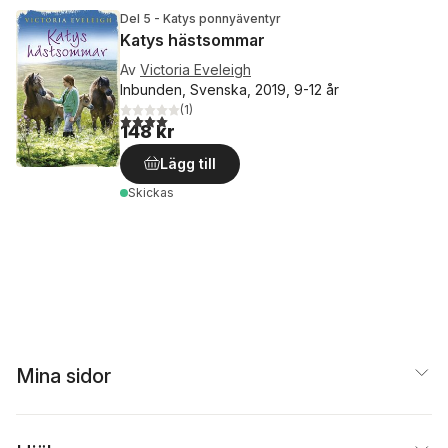
Del 5 - Katys ponnyäventyr
Katys hästsommar
Av
Victoria Eveleigh
Inbunden, Svenska, 2019, 9-12 år
(
1
)
4,0
utav 5 stjärnor. Totalt antal röster:
148 kr
Lägg till
Skickas
Mina sidor