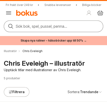
Fri frakt över 249 kr
•
Snabba leveranser
•
Billiga böcker
Sök bok, spel, pussel, penna...
Skapa nya rutiner – hälsoböcker upp till 50% →
Illustratör
Chris Eveleigh
Chris Eveleigh – illustratör
Upptäck titlar med illustrationer av Chris Eveleigh.
5
produkter
Filtrera
Sortera:
Trendande