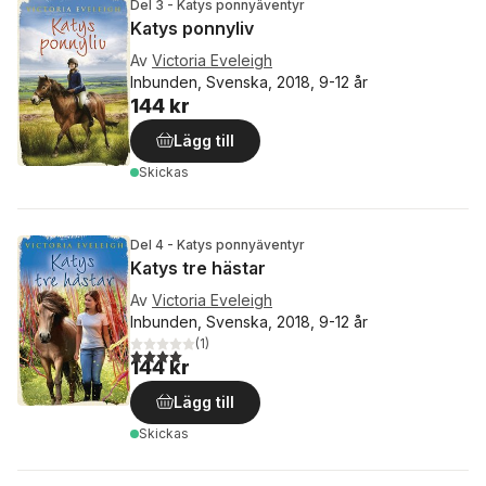
Del 3 - Katys ponnyäventyr
Katys ponnyliv
Av
Victoria Eveleigh
Inbunden, Svenska, 2018, 9-12 år
144 kr
Lägg till
Skickas
Del 4 - Katys ponnyäventyr
Katys tre hästar
Av
Victoria Eveleigh
Inbunden, Svenska, 2018, 9-12 år
(
1
)
4,0
utav 5 stjärnor. Totalt antal röster:
144 kr
Lägg till
Skickas