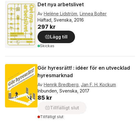
Det nya arbetslivet
Av
Heléne Lidström
,
Linnea Bolter
Häftad, Svenska, 2016
297 kr
Lägg till
Skickas
Gör hyresrätt! : idéer för en utvecklad
hyresmarknad
Av
Henrik Bredberg
,
Jan F. H. Kockum
Inbunden, Svenska, 2017
85 kr
Tillfälligt slut
Tillfälligt slut