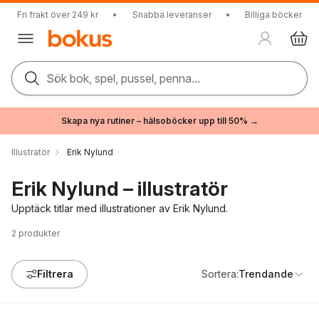
Fri frakt över 249 kr
•
Snabba leveranser
•
Billiga böcker
Sök bok, spel, pussel, penna...
Skapa nya rutiner – hälsoböcker upp till 50% →
Illustratör
Erik Nylund
Erik Nylund – illustratör
Upptäck titlar med illustrationer av Erik Nylund.
2
produkter
Filtrera
Sortera:
Trendande