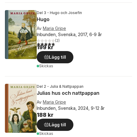
Del 3 - Hugo och Josefin
Hugo
Av
Maria Gripe
Inbunden, Svenska, 2017, 6-9 år
(
2
)
5,0
utav 5 stjärnor. Totalt antal röster:
199 kr
Lägg till
Skickas
Del 2 - Julia & Nattpappan
Julias hus och nattpappan
Av
Maria Gripe
Inbunden, Svenska, 2024, 9-12 år
188 kr
Lägg till
Skickas