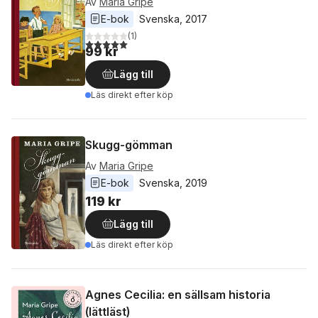
Av
Maria Gripe
E-bok
Svenska
, 
2017
(
1
)
5,0
utav 5 stjärnor. Totalt antal röster:
99 kr
Lägg till
Läs direkt efter köp
Skugg-gömman
Av
Maria Gripe
E-bok
Svenska
, 
2019
119 kr
Lägg till
Läs direkt efter köp
Agnes Cecilia: en sällsam historia
(lättläst)