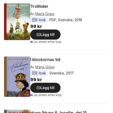
Trolltider
Av
Maria Gripe
E-bok
PDF
, 
Svenska
, 
2018
99 kr
Lägg till
Läs direkt efter köp
I klockornas tid
Av
Maria Gripe
E-bok
Svenska
, 
2017
99 kr
Lägg till
Läs direkt efter köp
Hugo (Hugo & Josefin, del 3)