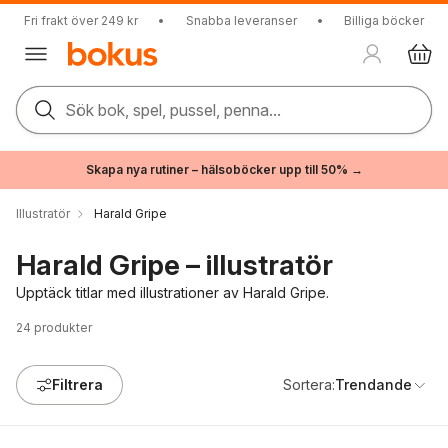
Fri frakt över 249 kr
•
Snabba leveranser
•
Billiga böcker
Sök bok, spel, pussel, penna...
Skapa nya rutiner – hälsoböcker upp till 50% →
Illustratör
Harald Gripe
Harald Gripe – illustratör
Upptäck titlar med illustrationer av Harald Gripe.
24
produkter
Filtrera
Sortera:
Trendande