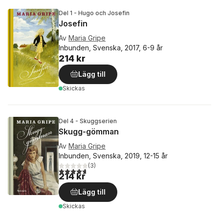
Del 1 - Hugo och Josefin
Josefin
Av
Maria Gripe
Inbunden, Svenska, 2017, 6-9 år
214 kr
Lägg till
Skickas
Del 4 - Skuggserien
Skugg-gömman
Av
Maria Gripe
Inbunden, Svenska, 2019, 12-15 år
(
3
)
4,7
utav 5 stjärnor. Totalt antal röster:
214 kr
Lägg till
Skickas