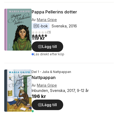
Pappa Pellerins dotter
Av
Maria Gripe
E-bok
Svenska
, 
2016
(
1
)
5,0
utav 5 stjärnor. Totalt antal röster:
119 kr
Lägg till
Läs direkt efter köp
Del 1 - Julia & Nattpappan
Nattpappan
Av
Maria Gripe
Inbunden, Svenska, 2017, 9-12 år
196 kr
Lägg till