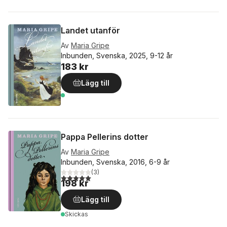
Landet utanför
Av
Maria Gripe
Inbunden, Svenska, 2025, 9-12 år
183 kr
Lägg till
Pappa Pellerins dotter
Av
Maria Gripe
Inbunden, Svenska, 2016, 6-9 år
(
3
)
5,0
utav 5 stjärnor. Totalt antal röster:
198 kr
Lägg till
Skickas