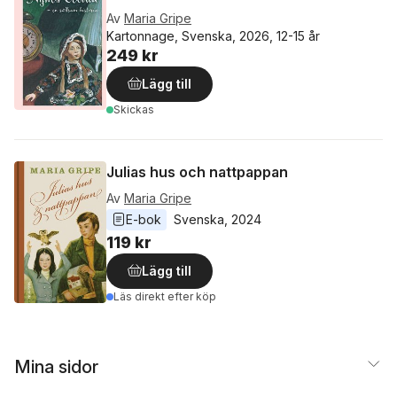
Av
Maria Gripe
Kartonnage, Svenska, 2026, 12-15 år
249 kr
Lägg till
Skickas
Julias hus och nattpappan
Av
Maria Gripe
E-bok
Svenska
, 
2024
119 kr
Lägg till
Läs direkt efter köp
Mina sidor