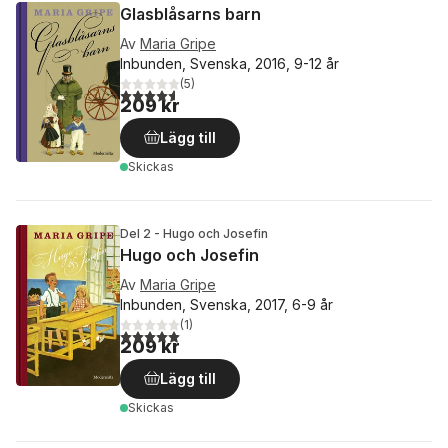
Glasblåsarns barn
Av
Maria Gripe
Inbunden, Svenska, 2016, 9-12 år
(
5
)
4,6
utav 5 stjärnor. Totalt antal röster:
209 kr
Lägg till
Skickas
Del 2 - Hugo och Josefin
Hugo och Josefin
Av
Maria Gripe
Inbunden, Svenska, 2017, 6-9 år
(
1
)
5,0
utav 5 stjärnor. Totalt antal röster:
209 kr
Lägg till
Skickas