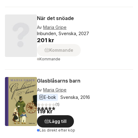
När det snöade
Av
Maria Gripe
Inbunden, Svenska, 2027
201 kr
Kommande
Kommande
Glasblåsarns barn
Av
Maria Gripe
E-bok
Svenska
, 
2016
(
1
)
5,0
utav 5 stjärnor. Totalt antal röster:
119 kr
Lägg till
Läs direkt efter köp