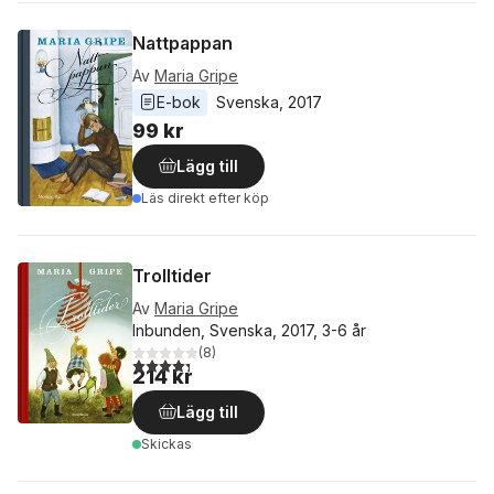
Nattpappan
Av
Maria Gripe
E-bok
Svenska
, 
2017
99 kr
Lägg till
Läs direkt efter köp
Trolltider
Av
Maria Gripe
Inbunden, Svenska, 2017, 3-6 år
(
8
)
4,3
utav 5 stjärnor. Totalt antal röster:
214 kr
Lägg till
Skickas