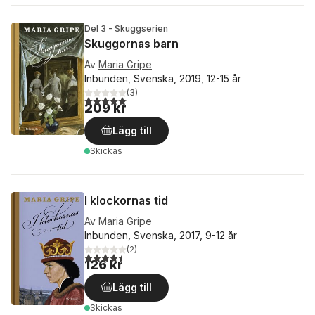
Del 3 - Skuggserien
Skuggornas barn
Av
Maria Gripe
Inbunden, Svenska, 2019, 12-15 år
(
3
)
5,0
utav 5 stjärnor. Totalt antal röster:
209 kr
Lägg till
Skickas
I klockornas tid
Av
Maria Gripe
Inbunden, Svenska, 2017, 9-12 år
(
2
)
4,5
utav 5 stjärnor. Totalt antal röster:
126 kr
Lägg till
Skickas