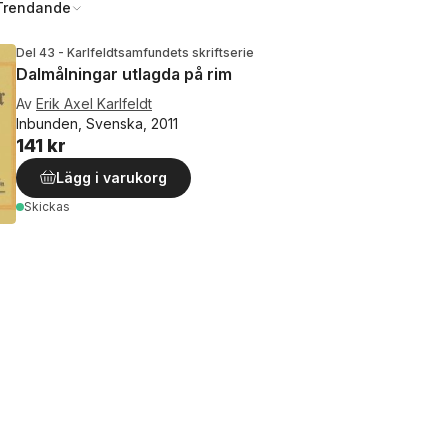
Trendande
Del 43 - Karlfeldtsamfundets skriftserie
Dalmålningar utlagda på rim
Av
Erik Axel Karlfeldt
Inbunden, Svenska, 2011
141 kr
Lägg i varukorg
Skickas