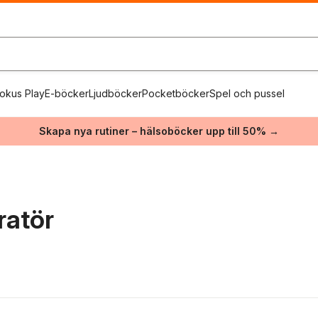
okus Play
E-böcker
Ljudböcker
Pocketböcker
Spel och pussel
Skapa nya rutiner – hälsoböcker upp till 50% →
ratör