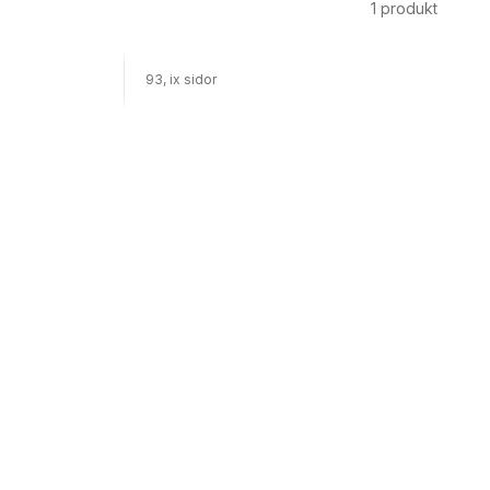
1
produkt
93, ix sidor