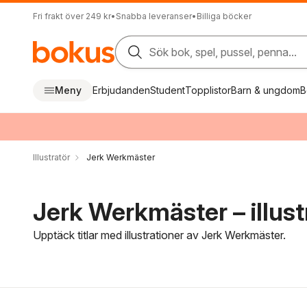
Fri frakt över 249 kr
•
Snabba leveranser
•
Billiga böcker
Sök bok, spel, pussel, penna...
Meny
Erbjudanden
Student
Topplistor
Barn & ungdom
B
Illustratör
Jerk Werkmäster
Jerk Werkmäster – illust
Upptäck titlar med illustrationer av Jerk Werkmäster.
Hoppa över filtreringsmeny