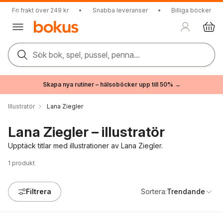
Fri frakt över 249 kr
•
Snabba leveranser
•
Billiga böcker
Sök bok, spel, pussel, penna...
Skapa nya rutiner – hälsoböcker upp till 50% →
Illustratör
Lana Ziegler
Lana Ziegler – illustratör
Upptäck titlar med illustrationer av Lana Ziegler.
1
produkt
Filtrera
Sortera:
Trendande