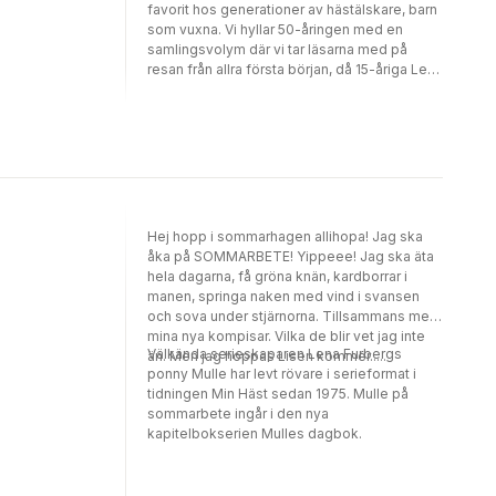
favorit hos generationer av hästälskare, barn
som vuxna. Vi hyllar 50-åringen med en
samlingsvolym där vi tar läsarna med på
resan från allra första början, då 15-åriga Lena
satt på golvet i sitt tonårsrum och försökte
rita sitt livs första seriesida, ända fram till
idag då samma Lena är en av Sveriges mest
lästa och älskade serieskapare. Förutom ett
långt och personligt förord bjuder Lena på ett
urval av sina favoritserier, tidigare
opublicerade brev och bilder. Urvalet är gjort
så att man får följa Mulles utveckling genom
Hej hopp i sommarhagen allihopa! Jag ska
årtiondena.
åka på SOMMARBETE! Yippeee! Jag ska äta
hela dagarna, få gröna knän, kardborrar i
manen, springa naken med vind i svansen
och sova under stjärnorna. Tillsammans med
mina nya kompisar. Vilka de blir vet jag inte
Välkända serieskaparen Lena Furbergs
än. Men jag hoppas Lisen kommer.....
ponny Mulle har levt rövare i serieformat i
tidningen Min Häst sedan 1975. Mulle på
sommarbete ingår i den nya
kapitelbokserien Mulles dagbok.