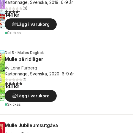
Kartonnage, Svenska, 2019, 6-9 år
(
3
)
4,3
utav 5 stjärnor. Totalt antal röster:
141 kr
Lägg i varukorg
Skickas
Del 5 - Mulles Dagbok
Mulle på ridläger
Av
Lena Furberg
Kartonnage, Svenska, 2020, 6-9 år
(
1
)
5,0
utav 5 stjärnor. Totalt antal röster:
141 kr
Lägg i varukorg
Skickas
Mulle Jubileumsutgåva