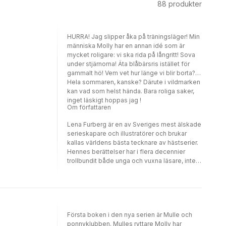
88
produkter
HURRA! Jag slipper åka på träningsläger! Min
människa Molly har en annan idé som är
mycket roligare: vi ska rida på långritt! Sova
under stjärnorna! Äta blåbärsris istället för
gammalt hö! Vem vet hur länge vi blir borta?
Hela sommaren, kanske? Därute i vildmarken
kan vad som helst hända. Bara roliga saker,
inget läskigt hoppas jag !
Om författaren
Lena Furberg är en av Sveriges mest älskade
serieskapare och illustratörer och brukar
kallas världens bästa tecknare av hästserier.
Hennes berättelser har i flera decennier
trollbundit både unga och vuxna läsare, inte
minst genom den klassiska serien Mulle –
den busiga lilla ponnyn. Med en unik känsla
för humor, vardag och djurens egen
personlighet lyckas Lena Furberg skapa
berättelser som både underhåller och berör.
Första boken i den nya serien är Mulle och
Hennes illustrationer kännetecknas av
ponnyklubben. Mulles ryttare Molly har
detaljerad precision, men också av en glimt i