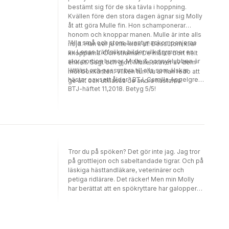
bestämt sig för de ska tävla i hoppning.
ögat som gör att varje sida sprudlar av liv. I
Kvällen före den stora dagen ägnar sig Molly
bokserien Mulles dagbok får läsarna följa
åt att göra Mulle fin. Hon schamponerar
den älskade ponnyn ännu närmare. Här
honom och knoppar manen. Mulle är inte alls
berättar Mulle själv om sina upptåg, sin
"Alla små och stora äventyr ackompanjeras
nöjd. Han ser ju inte klok ut! Dessutom kliar
vardag och sina smått filosofiska funderingar
av Lenas träffsäkra bilder vilka rymmer en
knopparna. Och stramar. De måste bort helt
om livet i stallet. Böckerna i Mulles
stor portion humor. Mulle & ponnyklubben är
enkelt. Sagt och gjort Mulle skaver av dem
Dagbok får toppbetyg av BTJ.
lättläst och passar bra till alla som älskar
mot boxkanten. Vilken tur! Nu är han redo att
hästar oavsett ålder." BTJ, Camilla Appelgren,
ge allt och utklassa de andra hästarna!
BTJ-häftet 11,2018. Betyg 5/5!
Tror du på spöken? Det gör inte jag. Jag tror
på grottlejon och sabeltandade tigrar. Och på
läskiga hästtandläkare, veterinärer och
petiga ridlärare. Det räcker! Men min Molly
har berättat att en spökryttare har galopperat
omkring om nätterna på en spökhäst och
skrämt vettet ur folk! Nu vågar ingen gå ut
efter mörkrets inbrott. Alla är jätterädda.
Borde jag också vara rädd? (Eller borde jag ta