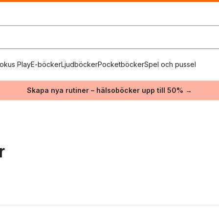
okus Play
E-böcker
Ljudböcker
Pocketböcker
Spel och pussel
Skapa nya rutiner – hälsoböcker upp till 50% →
r