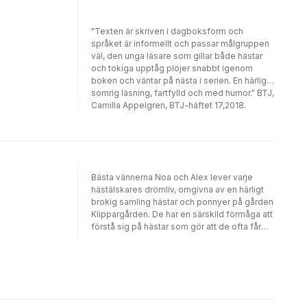
"Texten är skriven i dagboksform och
språket är informellt och passar målgruppen
väl, den unga läsare som gillar både hästar
och tokiga upptåg plöjer snabbt igenom
boken och väntar på nästa i serien. En härligt
somrig läsning, fartfylld och med humor." BTJ,
Camilla Appelgren, BTJ-häftet 17,2018.
Bästa vännerna Noa och Alex lever varje
hästälskares drömliv, omgivna av en härligt
brokig samling hästar och ponnyer på gården
Klippargården. De har en särskild förmåga att
förstå sig på hästar som gör att de ofta får
hjälpa olyckliga ryttare och problemhästar.
Noa är uppvuxen på hästryggen och har
tricktränat flera av gårdens hästar att göra de
mest märkvärdiga saker. Alex är våghalsigt
orädd och har ett närmast magiskt band till
svåra och skygga hästar, kanske därför att