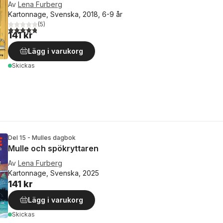
Av
Lena Furberg
Kartonnage, Svenska, 2018, 6-9 år
(
5
)
4,8
utav 5 stjärnor. Totalt antal röster:
141 kr
Lägg i varukorg
Skickas
Del 15 - Mulles dagbok
Mulle och spökryttaren
Av
Lena Furberg
Kartonnage, Svenska, 2025
141 kr
Lägg i varukorg
Skickas