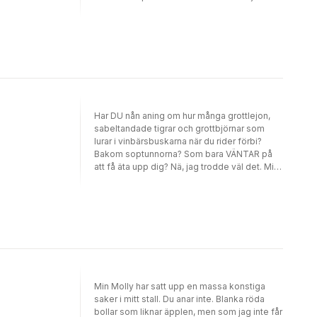
stallet retar gallfeber på sin ägare Molly. I
tredje delen i serien Mulles dagbok händer
en massa mystiska saker i Mulles stall. Tänk
om det är ett spöke som ställer till oreda?
Har DU nån aning om hur många grottlejon,
sabeltandade tigrar och grottbjörnar som
lurar i vinbärsbuskarna när du rider förbi?
Bakom soptunnorna? Som bara VÄNTAR på
att få äta upp dig? Nä, jag trodde väl det. Min
människa Molly har inte heller nån aning. Så
jag måste rädda henne ideligen. Och då blir
hon bara arg och tycker jag är tramsig!
Människorna har verkligen ingen koll. Men
det har JAG! Och tur är väl det!
Min Molly har satt upp en massa konstiga
saker i mitt stall. Du anar inte. Blanka röda
bollar som liknar äpplen, men som jag inte får