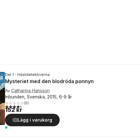
Del 1 - Hästdetektiverna
Mysteriet med den blodröda ponnyn
Av
Catharina Hansson
Inbunden, Svenska, 2015, 6-9 år
(
6
)
4,3
utav 5 stjärnor. Totalt antal röster:
152 kr
Lägg i varukorg