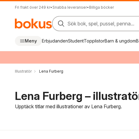
Fri frakt över 249 kr
•
Snabba leveranser
•
Billiga böcker
Sök bok, spel, pussel, penna...
Meny
Erbjudanden
Student
Topplistor
Barn & ungdom
B
Illustratör
Lena Furberg
Lena Furberg – illustratö
Upptäck titlar med illustrationer av Lena Furberg.
Hoppa över filtreringsmeny