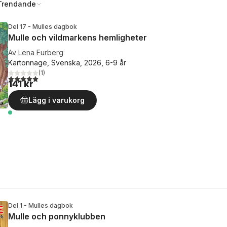
Trendande
Del 17 - Mulles dagbok
Mulle och vildmarkens hemligheter
Av
Lena Furberg
Kartonnage, Svenska, 2026, 6-9 år
(
1
)
5,0
utav 5 stjärnor. Totalt antal röster:
141 kr
Lägg i varukorg
Del 1 - Mulles dagbok
Mulle och ponnyklubben