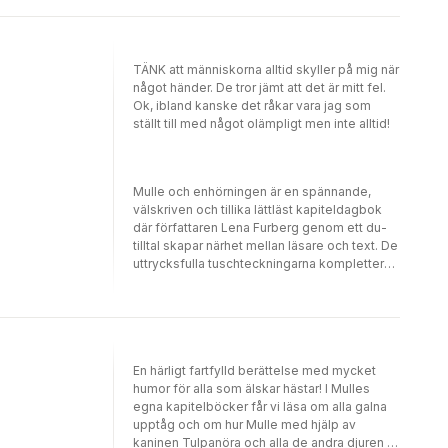
ett snack med den där spökhästen och fråga
vad den håller på med egentligen?
TÄNK att människorna alltid skyller på mig när
något händer. De tror jämt att det är mitt fel.
Ok, ibland kanske det råkar vara jag som
ställt till med något olämpligt men inte alltid!
Mulle och enhörningen är en spännande,
välskriven och tillika lättläst kapiteldagbok
där författaren Lena Furberg genom ett du-
tilltal skapar närhet mellan läsare och text. De
uttrycksfulla tuschteckningarna kompletterar
det skrivna med humor och finess. Åter igen
galopperar Mulle vidare genom boksidorna –
lika egensinnig och älskvärd som för femtio
år sedan då han debuterade i tidningen Min
häst. Betyg 5/5 Elisabeth Frank, BTJ-häfte nr
En härligt fartfylld berättelse med mycket
18 2025
humor för alla som älskar hästar! I Mulles
egna kapitelböcker får vi läsa om alla galna
upptåg och om hur Mulle med hjälp av
kaninen Tulpanöra och alla de andra djuren i