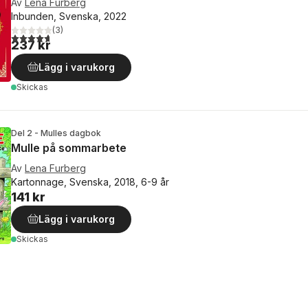
Av
Lena Furberg
Inbunden, Svenska, 2022
(
3
)
4,7
utav 5 stjärnor. Totalt antal röster:
237 kr
Lägg i varukorg
Skickas
Del 2 - Mulles dagbok
Mulle på sommarbete
Av
Lena Furberg
Kartonnage, Svenska, 2018, 6-9 år
141 kr
Lägg i varukorg
Skickas