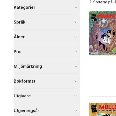
Sorterar på:
Kategorier
Böcker
Språk
Barn och ungdom
58
Tecknade serier
17
Ålder
Kultur
3
Skönlitteratur
3
Samhälle och politik
1
Pris
Visa fler
Miljömärkning
Visa fler
Bokformat
Utgivare
Utgivningsår