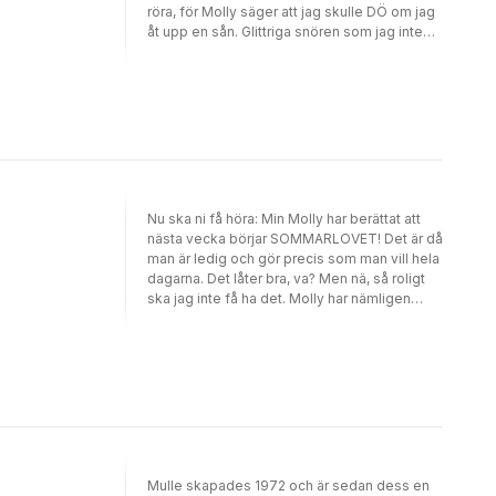
röra, för Molly säger att jag skulle DÖ om jag
åt upp en sån. Glittriga snören som jag inte
heller får äta av, för då skulle jag hamna på
djursjukhuset för operation. Molly säger att
hon ordnar julstämning i stallet, men vad är
det för vits med stämning om den inte går att
äta? Va?
Nu ska ni få höra: Min Molly har berättat att
nästa vecka börjar SOMMARLOVET! Det är då
man är ledig och gör precis som man vill hela
dagarna. Det låter bra, va? Men nä, så roligt
ska jag inte få ha det. Molly har nämligen
anmält oss till ett ridläger. Det hör man ju på
namnet att det är nåt jobbigt. Ett läger där
man rider hela dagarna. Arbetsläger hade
varit ett bättre namn. Men jag tänker minsann
inte arbeta. Bara så ni vet. Häng med så ska
ni få se!
Mulle skapades 1972 och är sedan dess en