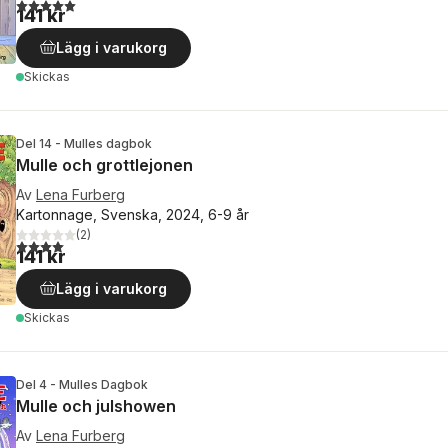
5,0
utav 5 stjärnor. Totalt antal röster:
141 kr
Lägg i varukorg
Skickas
Del 14 - Mulles dagbok
Mulle och grottlejonen
Av
Lena Furberg
Kartonnage, Svenska, 2024, 6-9 år
(
2
)
4,0
utav 5 stjärnor. Totalt antal röster:
141 kr
Lägg i varukorg
Skickas
Del 4 - Mulles Dagbok
Mulle och julshowen
Av
Lena Furberg