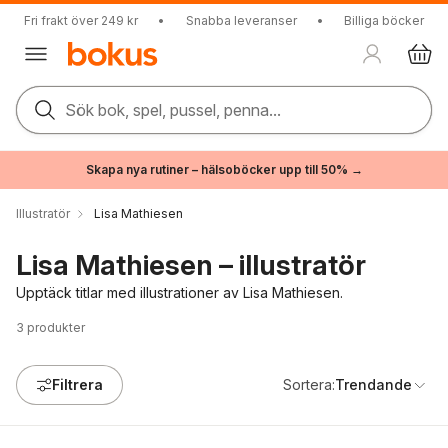
Fri frakt över 249 kr
•
Snabba leveranser
•
Billiga böcker
Sök bok, spel, pussel, penna...
Skapa nya rutiner – hälsoböcker upp till 50% →
Illustratör
Lisa Mathiesen
Lisa Mathiesen – illustratör
Upptäck titlar med illustrationer av Lisa Mathiesen.
3
produkter
Filtrera
Sortera:
Trendande