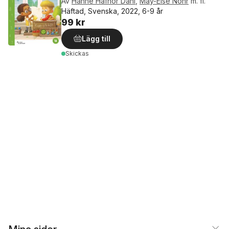
Av
Hanne Hafnor Dahl
,
May-Else Nohr
m. fl.
Häftad, Svenska, 2022, 6-9 år
99 kr
Lägg till
Skickas