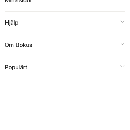
Mina sidor
Hjälp
Om Bokus
Populärt
Inspiration
Bokus
@
Cookies
Anpassa cookies
Integritetspolicy
Köpvillkor