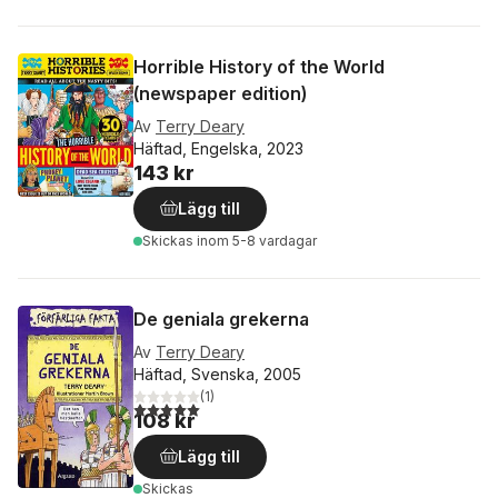
Horrible History of the World
(newspaper edition)
Av
Terry Deary
Häftad, Engelska, 2023
143 kr
Lägg till
Skickas
inom 5-8 vardagar
De geniala grekerna
Av
Terry Deary
Häftad, Svenska, 2005
(
1
)
5,0
utav 5 stjärnor. Totalt antal röster:
108 kr
Lägg till
Skickas