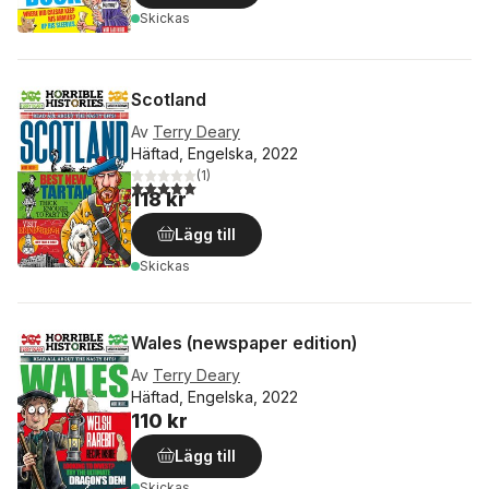
Skickas
Scotland
Av
Terry Deary
Häftad, Engelska, 2022
(
1
)
5,0
utav 5 stjärnor. Totalt antal röster:
118 kr
Lägg till
Skickas
Wales (newspaper edition)
Av
Terry Deary
Häftad, Engelska, 2022
110 kr
Lägg till
Skickas