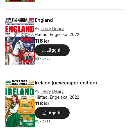
England
Av
Terry Deary
Häftad, Engelska, 2022
118 kr
Lägg till
Skickas
Ireland (newspaper edition)
Av
Terry Deary
Häftad, Engelska, 2022
118 kr
Lägg till
Skickas