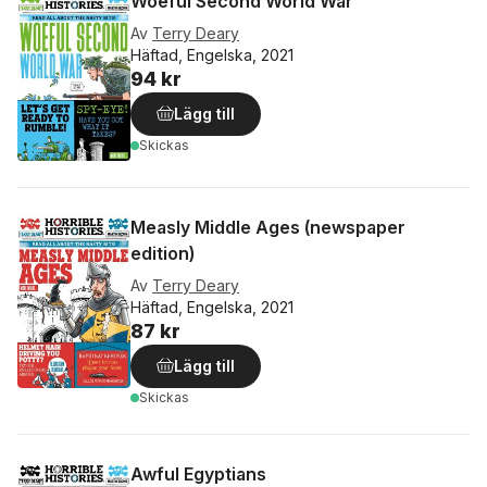
Woeful Second World War
Av
Terry Deary
Häftad, Engelska, 2021
94 kr
Lägg till
Skickas
Measly Middle Ages (newspaper
edition)
Av
Terry Deary
Häftad, Engelska, 2021
87 kr
Lägg till
Skickas
Awful Egyptians