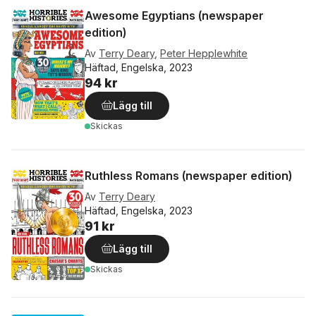
Awesome Egyptians (newspaper
edition)
Av
Terry Deary
,
Peter Hepplewhite
Häftad, Engelska, 2023
94 kr
Lägg till
Skickas
Ruthless Romans (newspaper edition)
Av
Terry Deary
Häftad, Engelska, 2023
91 kr
Lägg till
Skickas