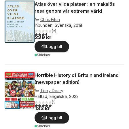
Atlas över vilda platser : en makalös
resa genom vår extrema värld
Av
Chris Fitch
Inbunden, Svenska, 2018
(
2
)
3,5
utav 5 stjärnor. Totalt antal röster:
229 kr
Lägg till
Skickas
Horrible History of Britain and Ireland
(newspaper edition)
Av
Terry Deary
Häftad, Engelska, 2023
(
1
)
5,0
utav 5 stjärnor. Totalt antal röster:
133 kr
Lägg till
Skickas