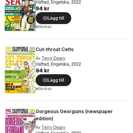
Häftad, Engelska, 2022
94 kr
Lägg till
Skickas
Cut-throat Celts
Av
Terry Deary
Häftad, Engelska, 2022
94 kr
Lägg till
Skickas
Gorgeous Georgians (newspaper
edition)
Av
Terry Deary