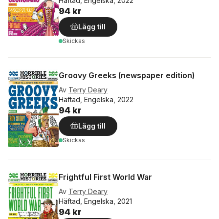
Häftad, Engelska, 2022
94 kr
Lägg till
Skickas
Groovy Greeks (newspaper edition)
Av
Terry Deary
Häftad, Engelska, 2022
94 kr
Lägg till
Skickas
Frightful First World War
Av
Terry Deary
Häftad, Engelska, 2021
94 kr