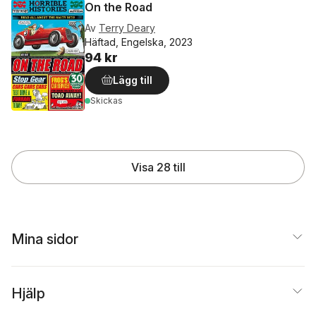
On the Road
Av
Terry Deary
Häftad, Engelska, 2023
94 kr
Lägg till
Skickas
Visa 28 till
Mina sidor
Hjälp