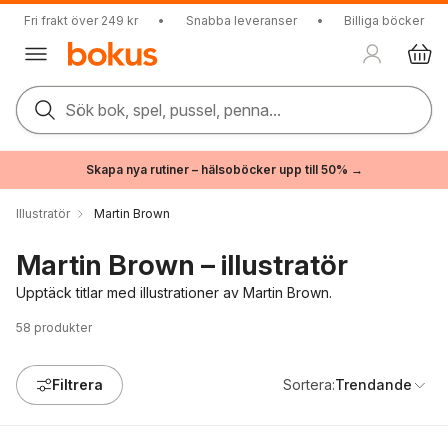
Fri frakt över 249 kr
•
Snabba leveranser
•
Billiga böcker
Sök bok, spel, pussel, penna...
Skapa nya rutiner – hälsoböcker upp till 50% →
Illustratör
Martin Brown
Martin Brown – illustratör
Upptäck titlar med illustrationer av Martin Brown.
58
produkter
Filtrera
Sortera:
Trendande