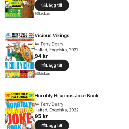
Lägg till
Skickas
Vicious Vikings
Av
Terry Deary
Häftad, Engelska, 2021
94 kr
Lägg till
Skickas
Horribly Hilarious Joke Book
Av
Terry Deary
Häftad, Engelska, 2022
95 kr
Lägg till