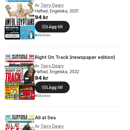
Av
Terry Deary
Häftad, Engelska, 2021
94 kr
Lägg till
Skickas
Right On Track (newspaper edition)
Av
Terry Deary
Häftad, Engelska, 2022
84 kr
Lägg till
Skickas
All at Sea
Av
Terry Deary