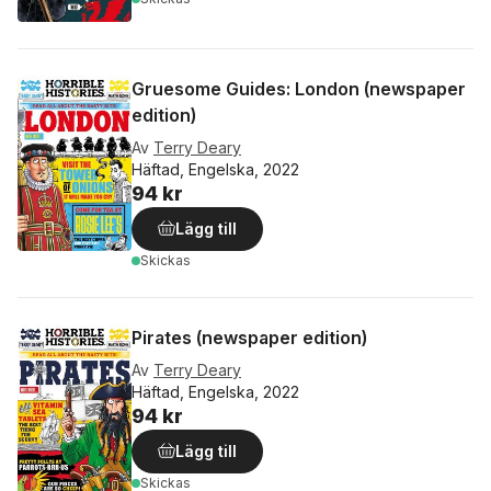
Gruesome Guides: London (newspaper
edition)
Av
Terry Deary
Häftad, Engelska, 2022
94 kr
Lägg till
Skickas
Pirates (newspaper edition)
Av
Terry Deary
Häftad, Engelska, 2022
94 kr
Lägg till
Skickas