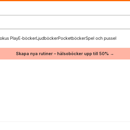
okus Play
E-böcker
Ljudböcker
Pocketböcker
Spel och pussel
Skapa nya rutiner – hälsoböcker upp till 50% →