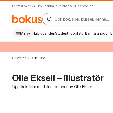
Fri frakt över 249 kr
•
Snabba leveranser
•
Billiga böcker
Sök bok, spel, pussel, penna...
Meny
Erbjudanden
Student
Topplistor
Barn & ungdom
B
Illustratör
Olle Eksell
Olle Eksell – illustratör
Upptäck titlar med illustrationer av Olle Eksell.
Hoppa över filtreringsmeny