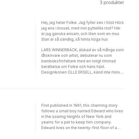
3
produkter
Hej, jag heter Folke. Jag fyller sex i höst Hörs
jag ens i bruset, med min pyttelilla röst? Här
är jag ganska ensam, och liten som en mus
Stan är så oändlig, så himla höga hus
LARS WINNERBÄCK, älskad av så många som
låtskrivare och artist, debuterar nu som
barnboksförfattare med en roligt rimmad
berättelse om Folke och hans häst.
Designikonen OLLE EKSELL, känd inte minst
för klassikern Mazettis ögonkakao, gjorde
denna bilderbok för ett amerikanskt förlag på
sextiotalet. Med Lars Winnerbäcks nya text
blir det ett härligt äventyr för dagens barn.
Följ med till Folke och hans värld!
First published in 1961, this charming story
follows a small boy named Edward who lives
in the soaring heights of New York and
yearns for a pet to keep him company.
Edward lives on the twenty-first floor of a
large apartment block in New York, which has
a sign in the lobby that reads: ‘No dogs or