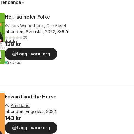
Trendande
Hej, jag heter Folke
Av
Lars Winnerbäck
,
Olle Eksell
Inbunden, Svenska, 2022, 3-6 år
(
2
)
3,5
utav 5 stjärnor. Totalt antal röster:
138 kr
Lägg i varukorg
Skickas
Edward and the Horse
Av
Ann Rand
Inbunden, Engelska, 2022
143 kr
Lägg i varukorg