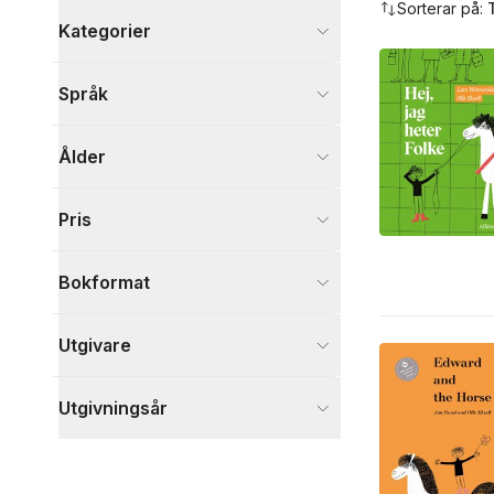
Sorterar på:
Kategorier
Böcker
Språk
Barn och ungdom
2
Visa fler
Ålder
Visa fler
Pris
Bokformat
Utgivare
Utgivningsår