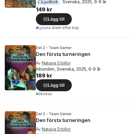
Ljudbok
Svenska
, 
2025
, 
6-9 år
149 kr
Lägg till
Lyssna direkt efter köp
Del 2 - Team Gamer
Den första turneringen
Av
Natasja Erbillor
Inbunden, Svenska, 2025, 6-9 år
189 kr
Lägg till
Skickas
Del 2 - Team Gamer
Den första turneringen
Av
Natasja Erbillor