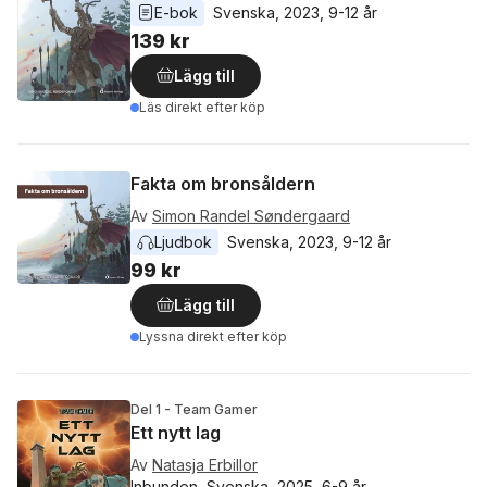
E-bok
Svenska
, 
2023
, 
9-12 år
139 kr
Lägg till
Läs direkt efter köp
Fakta om bronsåldern
Av
Simon Randel Søndergaard
Ljudbok
Svenska
, 
2023
, 
9-12 år
99 kr
Lägg till
Lyssna direkt efter köp
Del 1 - Team Gamer
Ett nytt lag
Av
Natasja Erbillor
Inbunden, Svenska, 2025, 6-9 år