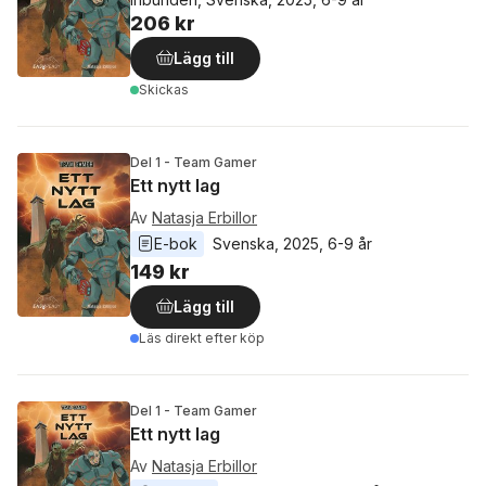
206 kr
Lägg till
Skickas
Del 1 - Team Gamer
Ett nytt lag
Av
Natasja Erbillor
E-bok
Svenska
, 
2025
, 
6-9 år
149 kr
Lägg till
Läs direkt efter köp
Del 1 - Team Gamer
Ett nytt lag
Av
Natasja Erbillor