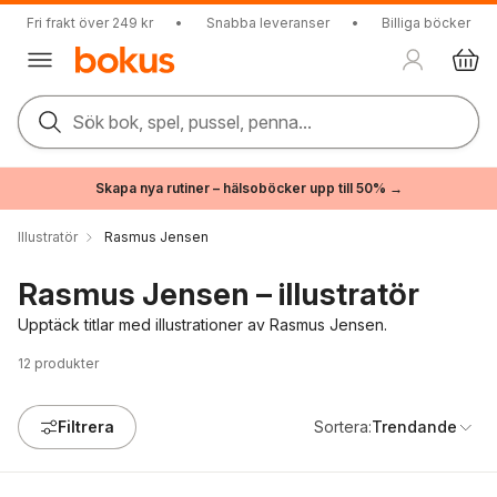
Fri frakt över 249 kr
•
Snabba leveranser
•
Billiga böcker
Sök bok, spel, pussel, penna...
Skapa nya rutiner – hälsoböcker upp till 50% →
Illustratör
Rasmus Jensen
Rasmus Jensen – illustratör
Upptäck titlar med illustrationer av Rasmus Jensen.
12
produkter
Filtrera
Sortera:
Trendande