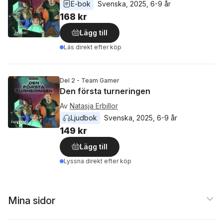
E-bok
Svenska
, 
2025
, 
6-9 år
168 kr
Lägg till
Läs direkt efter köp
Del 2 - Team Gamer
Den första turneringen
Av
Natasja Erbillor
Ljudbok
Svenska
, 
2025
, 
6-9 år
149 kr
Lägg till
Lyssna direkt efter köp
Mina sidor