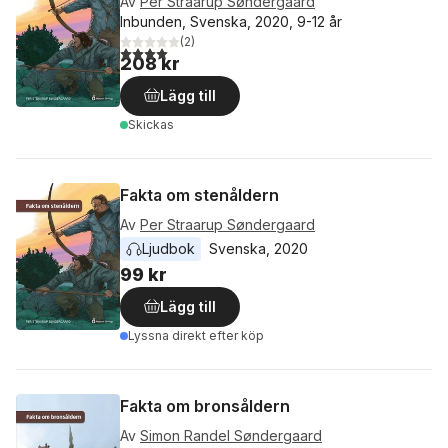
Av
Per Straarup Søndergaard
Inbunden, Svenska, 2020, 9-12 år
(
2
)
4,0
utav 5 stjärnor. Totalt antal röster:
208 kr
Lägg till
Skickas
Fakta om stenåldern
Av
Per Straarup Søndergaard
Ljudbok
Svenska
, 
2020
99 kr
Lägg till
Lyssna direkt efter köp
Fakta om bronsåldern
Av
Simon Randel Søndergaard