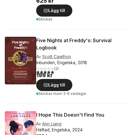
625 kr
Lägg till
Skickas
Five Nights at Freddy's: Survival
Logbook
Av
Scott Cawthon
Inbunden, Engelska, 2018
(
2
)
5,0
utav 5 stjärnor. Totalt antal röster:
199 kr
Lägg till
Skickas
inom 3-6 vardagar
I Hope This Doesn't Find You
Av
Ann Liang
Häftad, Engelska, 2024