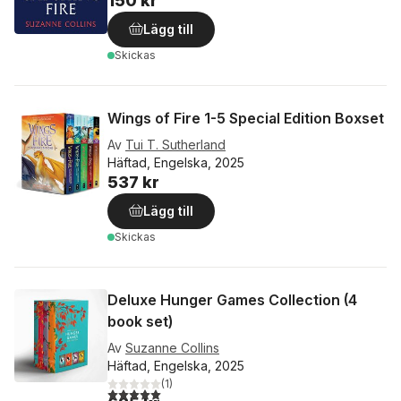
150 kr
Lägg till
Skickas
Wings of Fire 1-5 Special Edition Boxset
Av
Tui T. Sutherland
Häftad, Engelska, 2025
537 kr
Lägg till
Skickas
Deluxe Hunger Games Collection (4
book set)
Av
Suzanne Collins
Häftad, Engelska, 2025
(
1
)
5,0
utav 5 stjärnor. Totalt antal röster: