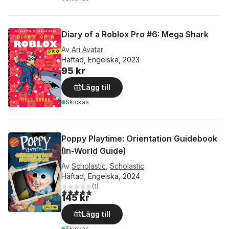
Diary of a Roblox Pro #6: Mega Shark
Av
Ari Avatar
Häftad, Engelska, 2023
95 kr
Lägg till
Skickas
Poppy Playtime: Orientation Guidebook
(In-World Guide)
Av
Scholastic
,
Scholastic
Häftad, Engelska, 2024
(
1
)
5,0
utav 5 stjärnor. Totalt antal röster:
145 kr
Lägg till
Skickas