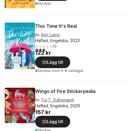
Skickas
This Time It's Real
Av
Ann Liang
Häftad, Engelska, 2023
(
1
)
3,0
utav 5 stjärnor. Totalt antal röster:
122 kr
Lägg till
Skickas
inom 5-8 vardagar
Wings of Fire Stickerpedia
Av
Tui T. Sutherland
Häftad, Engelska, 2026
157 kr
Lägg till
Skickas