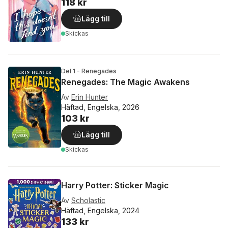
118 kr
Lägg till
Skickas
Del 1 - Renegades
Renegades: The Magic Awakens
Av
Erin Hunter
Häftad, Engelska, 2026
103 kr
Lägg till
Skickas
Harry Potter: Sticker Magic
Av
Scholastic
Häftad, Engelska, 2024
133 kr