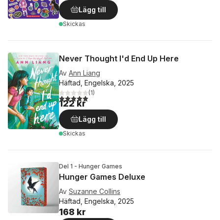
Lägg till
Skickas
Never Thought I'd End Up Here
Av
Ann Liang
Häftad, Engelska, 2025
(
1
)
5,0
utav 5 stjärnor. Totalt antal röster:
122 kr
Lägg till
Skickas
Del 1 - Hunger Games
Hunger Games Deluxe
Av
Suzanne Collins
Häftad, Engelska, 2025
168 kr