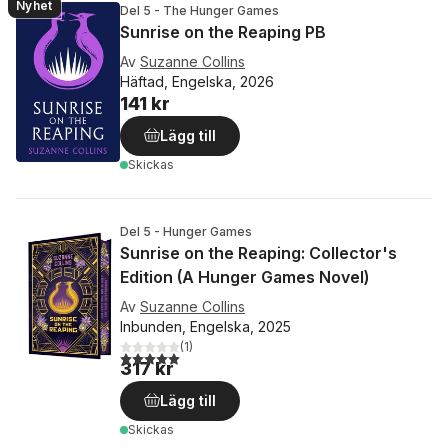
Nyhet
Del 5 - The Hunger Games
Sunrise on the Reaping PB
Av
Suzanne Collins
Häftad, Engelska, 2026
141 kr
Lägg till
Skickas
Del 5 - Hunger Games
Sunrise on the Reaping: Collector's
Edition (A Hunger Games Novel)
Av
Suzanne Collins
Inbunden, Engelska, 2025
(
1
)
5,0
utav 5 stjärnor. Totalt antal röster:
317 kr
Lägg till
Skickas