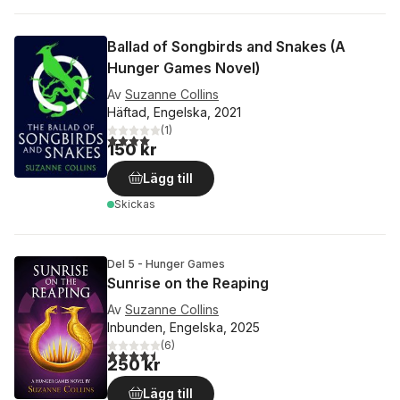
Ballad of Songbirds and Snakes (A
Hunger Games Novel)
Av
Suzanne Collins
Häftad, Engelska, 2021
(
1
)
4,0
utav 5 stjärnor. Totalt antal röster:
150 kr
Lägg till
Skickas
Del 5 - Hunger Games
Sunrise on the Reaping
Av
Suzanne Collins
Inbunden, Engelska, 2025
(
6
)
4,5
utav 5 stjärnor. Totalt antal röster:
250 kr
Lägg till