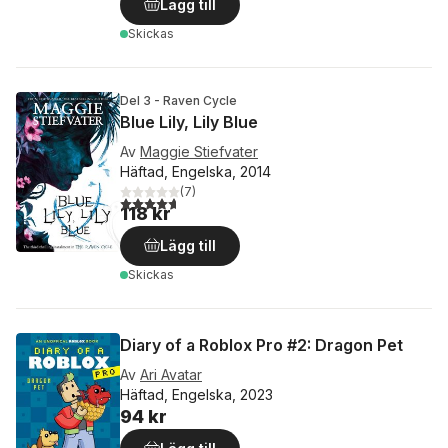
Lägg till
Skickas
Del 3 - Raven Cycle
Blue Lily, Lily Blue
Av
Maggie Stiefvater
Häftad, Engelska, 2014
(
7
)
4,7
utav 5 stjärnor. Totalt antal röster:
118 kr
Lägg till
Skickas
Diary of a Roblox Pro #2: Dragon Pet
Av
Ari Avatar
Häftad, Engelska, 2023
94 kr