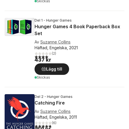
Skickas
Del 1 - Hunger Games
Hunger Games 4 Book Paperback Box
Set
Av
Suzanne Collins
Häftad, Engelska, 2021
(
2
)
4,0
utav 5 stjärnor. Totalt antal röster:
437 kr
Lägg till
Skickas
Del 2 - Hunger Games
Catching Fire
Av
Suzanne Collins
Häftad, Engelska, 2011
(
6
)
4,8
utav 5 stjärnor. Totalt antal röster: