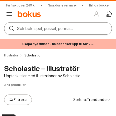
Fri frakt över 249 kr
•
Snabba leveranser
•
Billiga böcker
Sök bok, spel, pussel, penna...
Skapa nya rutiner – hälsoböcker upp till 50% →
Illustratör
Scholastic
Scholastic – illustratör
Upptäck titlar med illustrationer av Scholastic.
374
produkter
Filtrera
Sortera:
Trendande