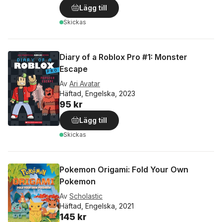
Lägg till
Skickas
Diary of a Roblox Pro #1: Monster
Escape
Av
Ari Avatar
Häftad, Engelska, 2023
95 kr
Lägg till
Skickas
Pokemon Origami: Fold Your Own
Pokemon
Av
Scholastic
Häftad, Engelska, 2021
145 kr