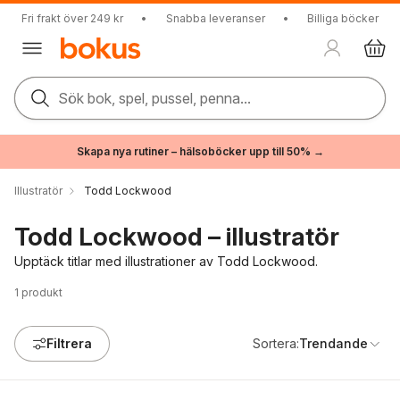
Fri frakt över 249 kr
•
Snabba leveranser
•
Billiga böcker
Sök bok, spel, pussel, penna...
Skapa nya rutiner – hälsoböcker upp till 50% →
Illustratör
Todd Lockwood
Todd Lockwood – illustratör
Upptäck titlar med illustrationer av Todd Lockwood.
1
produkt
Filtrera
Sortera:
Trendande