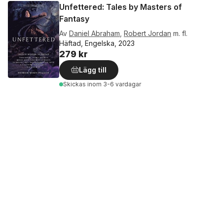
Unfettered: Tales by Masters of
Fantasy
Av
Daniel Abraham
,
Robert Jordan
m. fl.
Häftad, Engelska, 2023
279 kr
Lägg till
Skickas
inom 3-6 vardagar