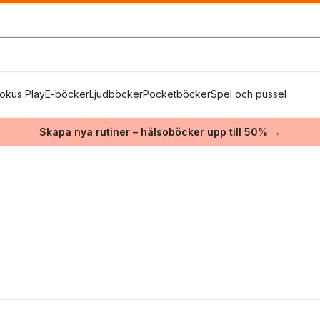
okus Play
E-böcker
Ljudböcker
Pocketböcker
Spel och pussel
Skapa nya rutiner – hälsoböcker upp till 50% →