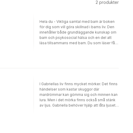
2
produkter
Hela du - Viktiga samtal med barn är boken
för dig som vill göra skillnad i barns liv. Den
innehåller både grundläggande kunskap om
barn och psykosocial hälsa och en del att
läsa tillsammans med barn. Du som läser får
den teoretiska bas du behöver samt ett
handfast verktyg för att direkt påbörja ett
praktiskt arbete för barns hälsa.Boken
bygger på forskning och beprövad
erfarenhet, och utgår från metoden Hela
människan-hjulet. Hjulet är en pedagogisk
modell för att ge barn möjlighet att prata om
I Gabriellas liv finns mycket mörker. Det finns
sina liv, utforska olika delar av det och be om
händelser som kastar skuggor där
den hjälp de har rätt till för att må bra. Hela du
mardrömmar kan gömma sig och minnen kan
handlar om känslor, självkänsla, kroppen,
lura. Men i det mörka finns också små stänk
tankar, vilja, relationer och rättigheter.För alla
av ljus. Gabriella behöver hjälp att låta ljuset
människor har rättigheter och rätt att känna till
växa.BOKBESKRIVNINGI den här boken har
dem. Rättigheter som till exempel handlar om
Elisabeth Hagborg samlat många års
hälsa och trygghet. Samtidigt får alla
yrkeserfarenhet av vad det kan innebära att
människor problem, och kan behöva hjälp att
växa upp i ett dysfunktionellt hem och
lösa dem. Den här boken vänder sig till dig
tillsammans med illustratören Tove Hennix