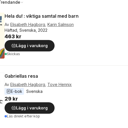
Trendande
Hela du! : viktiga samtal med barn
Av
Elisabeth Hagborg
,
Karin Salmson
Häftad, Svenska, 2022
463 kr
Lägg i varukorg
Skickas
Gabriellas resa
Av
Elisabeth Hagborg
,
Tove Hennix
E-bok
Svenska
29 kr
Lägg i varukorg
Läs direkt efter köp