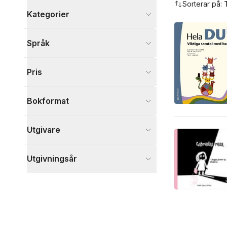
Sorterar på:
Kategorier
Böcker
Språk
Hälsa och familj
1
Psykologi och pedagogik
1
Pris
Samhälle och politik
1
Visa fler
Bokformat
Visa fler
Utgivare
Utgivningsår