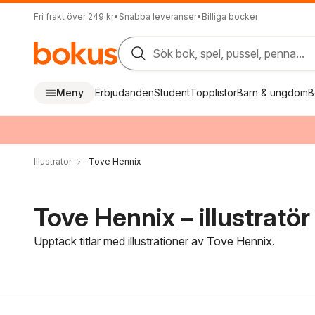
Fri frakt över 249 kr
•
Snabba leveranser
•
Billiga böcker
Sök bok, spel, pussel, penna...
Meny
Erbjudanden
Student
Topplistor
Barn & ungdom
B
Illustratör
Tove Hennix
Tove Hennix – illustratör
Upptäck titlar med illustrationer av Tove Hennix.
Hoppa över filtreringsmeny