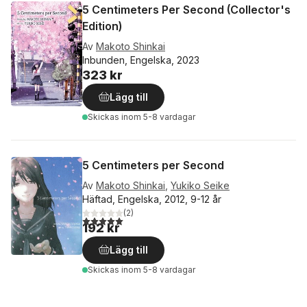
5 Centimeters Per Second (Collector's
Edition)
Av
Makoto Shinkai
Inbunden, Engelska, 2023
323 kr
Lägg till
Skickas
inom 5-8 vardagar
5 Centimeters per Second
Av
Makoto Shinkai
,
Yukiko Seike
Häftad, Engelska, 2012, 9-12 år
(
2
)
5,0
utav 5 stjärnor. Totalt antal röster:
192 kr
Lägg till
Skickas
inom 5-8 vardagar