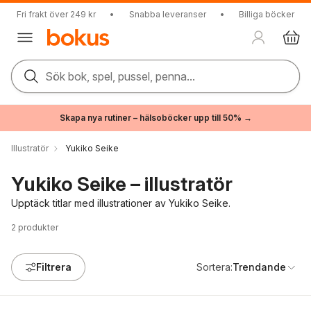
Fri frakt över 249 kr
•
Snabba leveranser
•
Billiga böcker
Sök bok, spel, pussel, penna...
Skapa nya rutiner – hälsoböcker upp till 50% →
Illustratör
Yukiko Seike
Yukiko Seike – illustratör
Upptäck titlar med illustrationer av Yukiko Seike.
2
produkter
Filtrera
Sortera:
Trendande