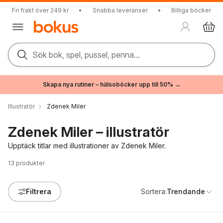
Fri frakt över 249 kr
•
Snabba leveranser
•
Billiga böcker
Sök bok, spel, pussel, penna...
Skapa nya rutiner – hälsoböcker upp till 50% →
Illustratör
Zdenek Miler
Zdenek Miler – illustratör
Upptäck titlar med illustrationer av Zdenek Miler.
13
produkter
Filtrera
Sortera:
Trendande