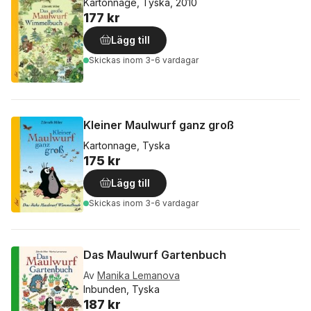
Kartonnage, Tyska, 2010
177 kr
Lägg till
Skickas
inom 3-6 vardagar
Kleiner Maulwurf ganz groß
Kartonnage, Tyska
175 kr
Lägg till
Skickas
inom 3-6 vardagar
Das Maulwurf Gartenbuch
Av
Manika Lemanova
Inbunden, Tyska
187 kr