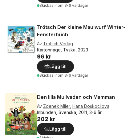
Skickas
inom 3-6 vardagar
Trötsch Der kleine Maulwurf Winter-
Fensterbuch
Av
Trötsch Verlag
Kartonnage, Tyska, 2023
96 kr
Lägg till
Skickas
inom 3-6 vardagar
Den lilla Mullvaden och Mamman
Av
Zdenek Miler
,
Hana Doskocilova
Inbunden, Svenska, 2011, 3-6 år
202 kr
Lägg till
Skickas