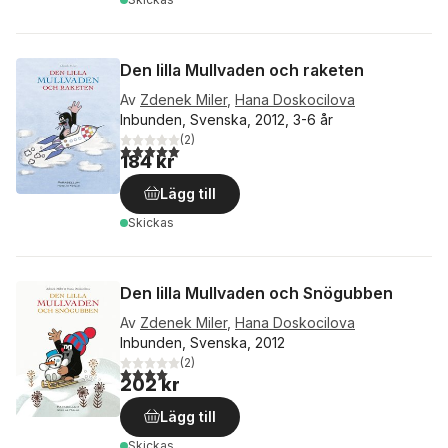
Den lilla Mullvaden och raketen
Av
Zdenek Miler
,
Hana Doskocilova
Inbunden, Svenska, 2012, 3-6 år
(
2
)
5,0
utav 5 stjärnor. Totalt antal röster:
184 kr
Lägg till
Skickas
Den lilla Mullvaden och Snögubben
Av
Zdenek Miler
,
Hana Doskocilova
Inbunden, Svenska, 2012
(
2
)
4,0
utav 5 stjärnor. Totalt antal röster:
202 kr
Lägg till
Skickas