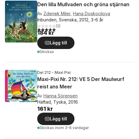
Den lilla Mullvaden och gröna stjärnan
Av
Zdenek Miler
,
Hana Doskocilova
Inbunden, Svenska, 2012, 3-6 år
(
2
)
5,0
utav 5 stjärnor. Totalt antal röster:
184 kr
Lägg till
Skickas
Del 212 - Maxi Pixi
Maxi-Pixi Nr. 212: VE 5 Der Maulwurf
reist ans Meer
Av
Hanna Sörensen
Häftad, Tyska, 2016
161 kr
Lägg till
Skickas
inom 3-6 vardagar