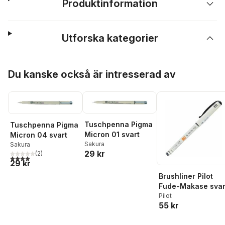
Produktinformation
Utforska kategorier
Hoppa över listan
Du kanske också är intresserad av
Tuschpenna Pigma
Tuschpenna Pigma
Micron 01 svart
Micron 04 svart
Sakura
Sakura
29 kr
(
2
)
4,0
utav 5 stjärnor. Totalt antal röster:
29 kr
Brushliner Pilot
Fude-Makase svar
Pilot
55 kr