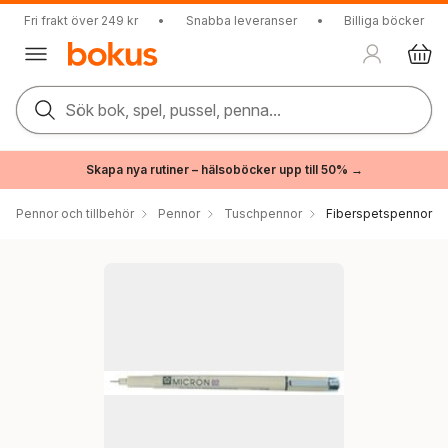
Fri frakt över 249 kr
•
Snabba leveranser
•
Billiga böcker
Sök bok, spel, pussel, penna...
Skapa nya rutiner – hälsoböcker upp till 50% →
Pennor och tillbehör
Pennor
Tuschpennor
Fiberspetspennor