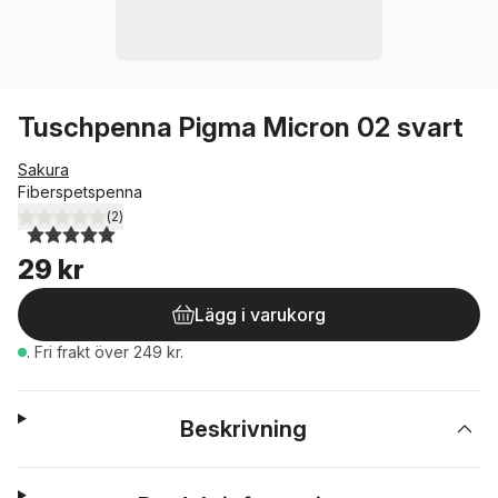
Tuschpenna Pigma Micron 02 svart
Sakura
Fiberspetspenna
(
2
)
5,0
utav 5 stjärnor. Totalt antal röster:
29 kr
Lägg i varukorg
.
Fri frakt över 249 kr.
Beskrivning