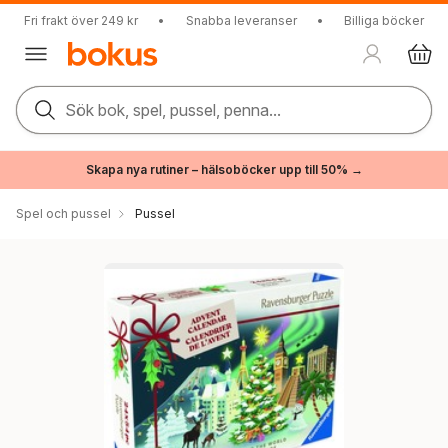
Fri frakt över 249 kr
•
Snabba leveranser
•
Billiga böcker
Sök bok, spel, pussel, penna...
Skapa nya rutiner – hälsoböcker upp till 50% →
Spel och pussel
Pussel