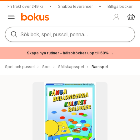
Fri frakt över 249 kr
•
Snabba leveranser
•
Billiga böcker
Sök bok, spel, pussel, penna...
Skapa nya rutiner – hälsoböcker upp till 50% →
Spel och pussel
Spel
Sällskapsspel
Barnspel