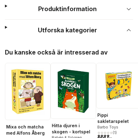
Produktinformation
Utforska kategorier
Hoppa över listan
Du kanske också är intresserad av
Pippi
sakletarspelet
Hitta djuren i
Mixa och matcha
Barbo Toys
skogen - kortspel
(
1
)
med Alfons Åberg
4,0
utav 5 stjärnor. Tota
Rabén & Sjögren