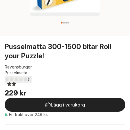
Pusselmatta 300-1500 bitar Roll
your Puzzle!
Ravensburger
Pusselmatta
(
1
)
2,0
utav 5 stjärnor. Totalt antal röster:
229 kr
Lägg i varukorg
.
Fri frakt över 249 kr.