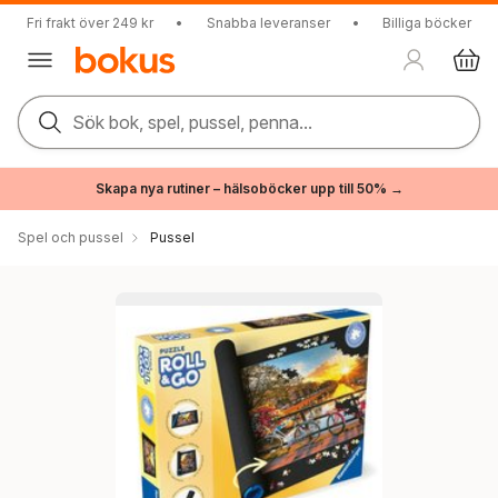
Fri frakt över 249 kr
•
Snabba leveranser
•
Billiga böcker
Sök bok, spel, pussel, penna...
Skapa nya rutiner – hälsoböcker upp till 50% →
Spel och pussel
Pussel