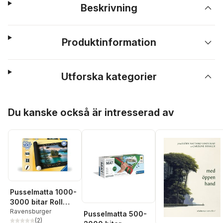
Beskrivning
Produktinformation
Utforska kategorier
Hoppa över listan
Du kanske också är intresserad av
Pusselmatta 1000-
3000 bitar Roll
your Puzzle! XXL
Ravensburger
Pusselmatta 500-
(
2
)