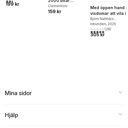
2000 bitar
2,5
utav 5 stjärnor. Totalt antal röster:
199 kr
Clementoni
Clementoni
Med öppen hand :
159 kr
105x78cm
visdomar att vila i
Björn Natthiko
Lindeblad
Inbunden
, 2025
,
Caroline
Bankler
(
28
)
4,9
utav 5 stjärnor. Tota
305 kr
Mina sidor
Hjälp