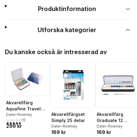
Produktinformation
Utforska kategorier
Hoppa över listan
Du kanske också är intresserad av
Akvarellfärg
Aquafine Travel
Akvarellfärgset
Akvarellfärg
Set
Daler-Rowney
(
1
)
Simply 25 delar
Graduate 12
5,0
utav 5 stjärnor. Totalt antal röster:
299 kr
Daler-Rowney
halvkoppar
Daler-Rowney
169 kr
169 kr