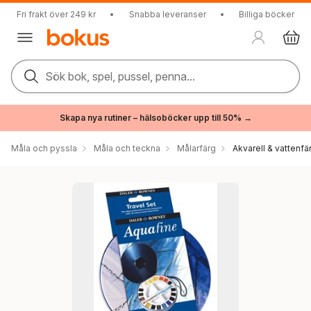
Fri frakt över 249 kr
•
Snabba leveranser
•
Billiga böcker
Sök bok, spel, pussel, penna...
Skapa nya rutiner – hälsoböcker upp till 50% →
Måla och pyssla
Måla och teckna
Målarfärg
Akvarell & vattenfä