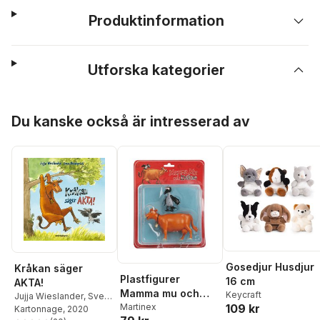
Produktinformation
Utforska kategorier
Hoppa över listan
Du kanske också är intresserad av
Gosedjur Husdjur
Kråkan säger
Plastfigurer
16 cm
AKTA!
Mamma mu och
Keycraft
Jujja Wieslander
,
Sven
109 kr
Kråkan
Martinex
Nordqvist
Kartonnage
, 2020