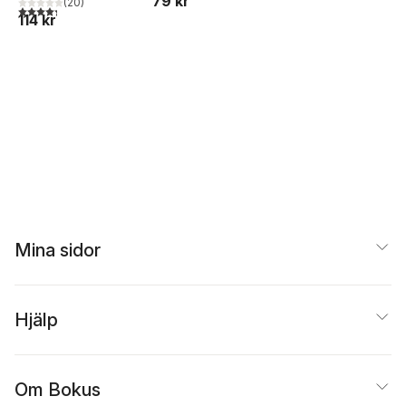
79 kr
(
20
)
4,3
utav 5 stjärnor. Totalt antal röster:
114 kr
Mina sidor
Hjälp
Om Bokus