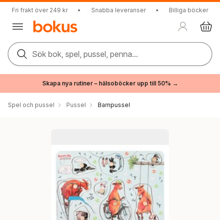
Fri frakt över 249 kr
•
Snabba leveranser
•
Billiga böcker
Sök bok, spel, pussel, penna...
Skapa nya rutiner – hälsoböcker upp till 50% →
Spel och pussel
Pussel
Barnpussel