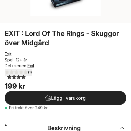
EXIT : Lord Of The Rings - Skuggor
över Midgård
Exit
Spel, 12+ år
Del i serien
Exit
(
1
)
4,0
utav 5 stjärnor. Totalt antal röster:
199 kr
Lägg i varukorg
.
Fri frakt över 249 kr.
Beskrivning