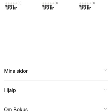
(
3
)
(
1
)
(
1
)
3,7
utav 5 stjärnor. Totalt antal röster:
4,0
utav 5 stjärnor. Totalt antal röster:
4,0
utav 5 stjärnor. Tota
199 kr
199 kr
199 kr
Mina sidor
Hjälp
Om Bokus