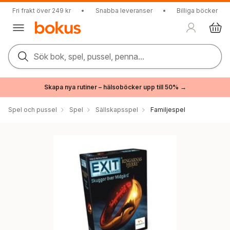
Fri frakt över 249 kr
•
Snabba leveranser
•
Billiga böcker
Sök bok, spel, pussel, penna...
Skapa nya rutiner – hälsoböcker upp till 50% →
Spel och pussel
Spel
Sällskapsspel
Familjespel