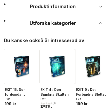
Produktinformation
Utforska kategorier
Hoppa över listan
Du kanske också är intresserad av
EXIT 15: Den
EXIT 4 : Den
EXIT 9 : Det
fördömda
Sjunkna Skatten
Förbjudna Slottet
labyrinten
Exit
Exit
Exit
199 kr
199 kr
(
1
)
4,0
utav 5 stjärnor. Totalt antal röster: