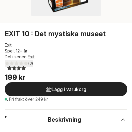
EXIT 10 : Det mystiska museet
Exit
Spel, 12+ år
Del i serien
Exit
(
3
)
4,0
utav 5 stjärnor. Totalt antal röster:
199 kr
Lägg i varukorg
.
Fri frakt över 249 kr.
Beskrivning