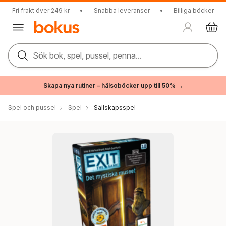
Fri frakt över 249 kr
•
Snabba leveranser
•
Billiga böcker
Sök bok, spel, pussel, penna...
Skapa nya rutiner – hälsoböcker upp till 50% →
Spel och pussel
Spel
Sällskapsspel