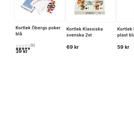
Kortlek Öbergs poker
Kortlek Klassiska
Kortlek
blå
svenska 2st
plast bl
(
5
)
69 kr
59 kr
4,8
utav 5 stjärnor. Totalt antal röster:
39 kr