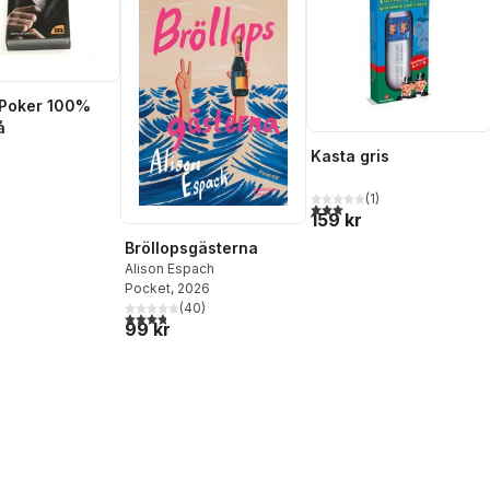
 Poker 100%
å
Kasta gris
(
1
)
3,0
utav 5 stjärnor. Totalt ant
159 kr
Bröllopsgästerna
Alison Espach
Pocket
, 2026
(
40
)
3,8
utav 5 stjärnor. Totalt antal röster:
99 kr