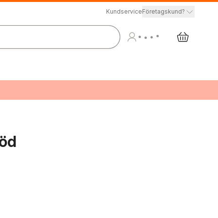
Kundservice
Företagskund?
röd