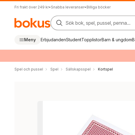
Fri frakt över 249 kr
•
Snabba leveranser
•
Billiga böcker
Sök bok, spel, pussel, penna...
Meny
Erbjudanden
Student
Topplistor
Barn & ungdom
B
Spel och pussel
Spel
Sällskapsspel
Kortspel