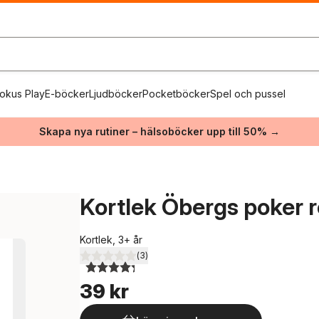
okus Play
E-böcker
Ljudböcker
Pocketböcker
Spel och pussel
Skapa nya rutiner – hälsoböcker upp till 50% →
Kortlek Öbergs poker 
Kortlek, 3+ år
(
3
)
4,3
utav 5 stjärnor. Totalt antal röster:
39 kr