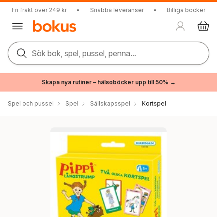
Fri frakt över 249 kr
•
Snabba leveranser
•
Billiga böcker
Sök bok, spel, pussel, penna...
Skapa nya rutiner – hälsoböcker upp till 50% →
Spel och pussel
Spel
Sällskapsspel
Kortspel