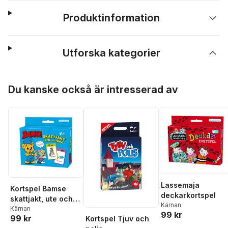
Produktinformation
Utforska kategorier
Hoppa över listan
Du kanske också är intresserad av
Lassemaja
Kortspel Bamse
deckarkortspel
skattjakt, ute och
Kärnan
inne
Kärnan
99 kr
99 kr
Kortspel Tjuv och