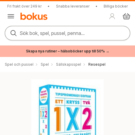
Fri frakt över 249 kr
•
Snabba leveranser
•
Billiga böcker
Sök bok, spel, pussel, penna...
Skapa nya rutiner – hälsoböcker upp till 50% →
Spel och pussel
Spel
Sällskapsspel
Resespel