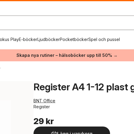
okus Play
E-böcker
Ljudböcker
Pocketböcker
Spel och pussel
Skapa nya rutiner – hälsoböcker upp till 50% →
r
Register A4 1-12 plast 
BNT Office
Register
29 kr
Lägg i varukorg