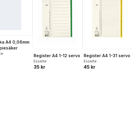
cka A4 0,06mm
opiesäker
ce
Register A4 1-12 servo
Register A4 1-31 servo
Esselte
Esselte
35 kr
45 kr