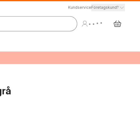
Kundservice
Företagskund?
grå