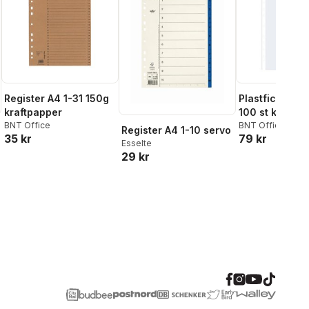
Register A4 1-31 150g
Plastficka A4
kraftpapper
100 st kopies
BNT Office
BNT Office
Register A4 1-10 servo
35 kr
79 kr
Esselte
29 kr