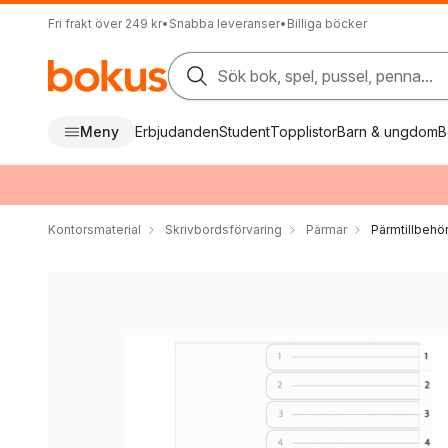
Fri frakt över 249 kr
•
Snabba leveranser
•
Billiga böcker
Sök bok, spel, pussel, penna...
Meny
Erbjudanden
Student
Topplistor
Barn & ungdom
B
Kontorsmaterial
Skrivbordsförvaring
Pärmar
Pärmtillbehö