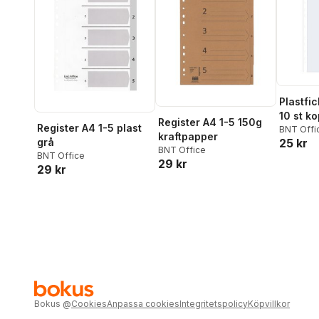
Plastfi
10 st k
Register A4 1-5 150g
Register A4 1-5 plast
BNT Offi
kraftpapper
25 kr
grå
BNT Office
BNT Office
29 kr
29 kr
Bokus
@
Cookies
Anpassa cookies
Integritetspolicy
Köpvillkor