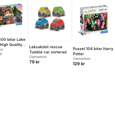
500 bitar Lake
High Quality
Leksaksbil rescue
Pussel 104 bitar Harry
ion
ni
Tumble car sorterad
Potter
1
)
stjärnor. Totalt antal röster:
Clementoni
Clementoni
79 kr
129 kr