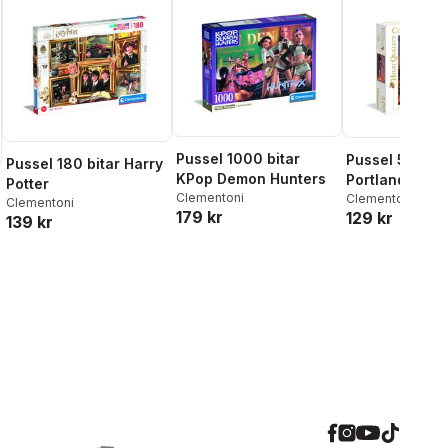
Pussel 1000 bitar
Pussel 500 bi
Pussel 180 bitar Harry
KPop Demon Hunters
Portland head 
Potter
Clementoni
High Quality
Clementoni
Clementoni
179 kr
129 kr
Collection
139 kr