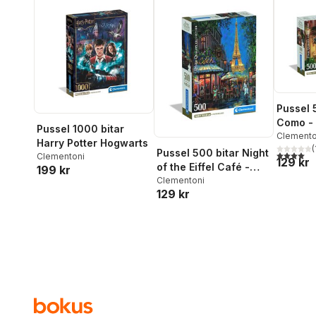
Pussel 
Como - 
Pussel 1000 bitar
Collect
Clemento
Harry Potter Hogwarts
(
Pussel 500 bitar Night
4,0
utav 5 
Clementoni
129 kr
of the Eiffel Café -
199 kr
High Quality
Clementoni
129 kr
Collection