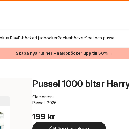
okus Play
E-böcker
Ljudböcker
Pocketböcker
Spel och pussel
Skapa nya rutiner – hälsoböcker upp till 50% →
Pussel 1000 bitar Harry
Clementoni
Pussel, 2026
199 kr
Lägg i varukorg