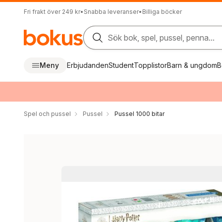
Fri frakt över 249 kr
•
Snabba leveranser
•
Billiga böcker
Sök bok, spel, pussel, penna...
Meny
Erbjudanden
Student
Topplistor
Barn & ungdom
B
Spel och pussel
Pussel
Pussel 1000 bitar