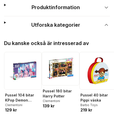
Produktinformation
Utforska kategorier
Hoppa över listan
Du kanske också är intresserad av
Pussel 180 bitar
Pussel 104 bitar
Pussel 40 bitar
Harry Potter
KPop Demon
Pippi väska
Clementoni
Hunters Super
Clementoni
Barbo Toys
139 kr
129 kr
219 kr
Color