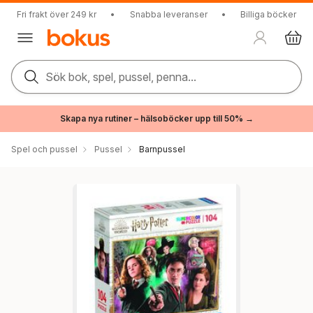
Fri frakt över 249 kr
•
Snabba leveranser
•
Billiga böcker
Sök bok, spel, pussel, penna...
Skapa nya rutiner – hälsoböcker upp till 50% →
Spel och pussel
Pussel
Barnpussel