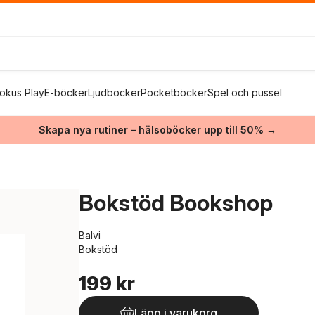
okus Play
E-böcker
Ljudböcker
Pocketböcker
Spel och pussel
Skapa nya rutiner – hälsoböcker upp till 50% →
Bokstöd Bookshop
Balvi
Bokstöd
199 kr
Lägg i varukorg