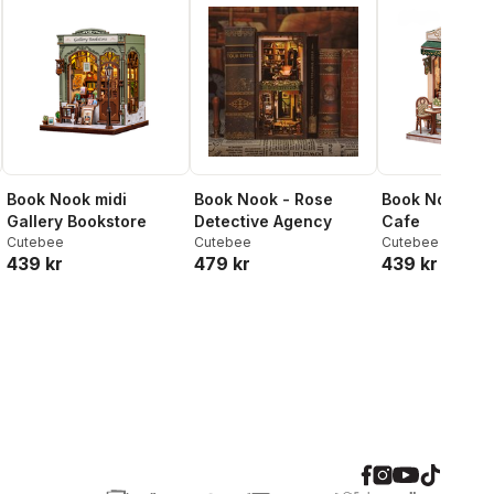
Book Nook midi
Book Nook - Rose
Book Nook mi
Gallery Bookstore
Detective Agency
Cafe
Cutebee
Cutebee
Cutebee
439 kr
479 kr
439 kr