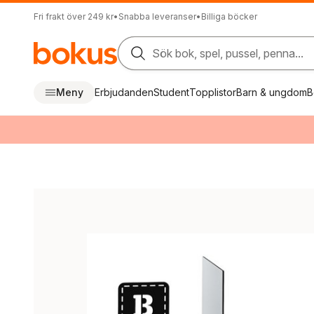
Fri frakt över 249 kr
•
Snabba leveranser
•
Billiga böcker
Sök bok, spel, pussel, penna...
Meny
Erbjudanden
Student
Topplistor
Barn & ungdom
B