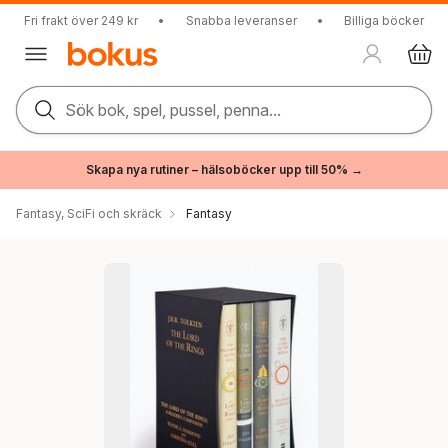
Fri frakt över 249 kr
•
Snabba leveranser
•
Billiga böcker
Sök bok, spel, pussel, penna...
Skapa nya rutiner – hälsoböcker upp till 50% →
Fantasy, SciFi och skräck
Fantasy