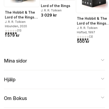
Lord of the Rings
J. R. R. Tolkien
The Hobbit & The
3 029 kr
Lord of the Rings
The Hobbit & The
Boxed Set
J. R. R. Tolkien
Lord of the Rings
Inbunden
, 2020
Boxed Set
J. R. R. Tolkien
(
11
)
Häftad
, 1997
5,0
utav 5 stjärnor. Totalt antal röster:
1 579 kr
(
3
)
4,7
utav 5 stjärnor. Tota
500 kr
Mina sidor
Hjälp
Om Bokus