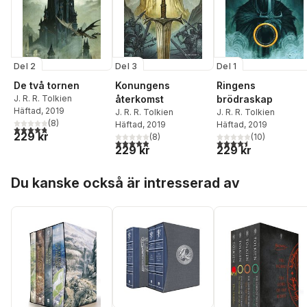
Del 2
Del 3
Del 1
De två tornen
Konungens
Ringens
J. R. R. Tolkien
återkomst
brödraskap
Häftad
, 2019
J. R. R. Tolkien
J. R. R. Tolkien
(
8
)
Häftad
, 2019
Häftad
, 2019
4,8
utav 5 stjärnor. Totalt antal röster:
229 kr
(
8
)
(
10
)
4,9
utav 5 stjärnor. Totalt antal röster:
4,5
utav 5 stjärnor. Tota
229 kr
229 kr
Hoppa över listan
Du kanske också är intresserad av