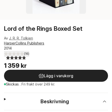
Lord of the Rings Boxed Set
Av
J. R. R. Tolkien
HarperCollins Publishers
2014
(
16
)
4,9
utav 5 stjärnor. Totalt antal röster:
1 359 kr
Lägg i varukorg
Skickas
.
Fri frakt över 249 kr.
Beskrivning