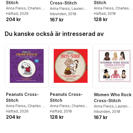
Stitch
Stitch
Cross-Stitch
Anna Fleiss
,
Charles M
Anna Fleiss
,
Charles
Anna Fleiss
,
Lauren
Schulz
Häftad
,
, 2026
Dennis
Schulz
Häftad
, 2018
Mancuso
Inbunden
, 2018
204 kr
128 kr
Caetano
,
Peanuts
167 kr
Worldwide, LLC
,
Sosae
Hoppa över listan
Caetano
Du kanske också är intresserad av
Peanuts Cross-
Peanuts Cross-
Women Who Rock
Stitch
Stitch
Cross-Stitch
Anna Fleiss
,
Charles M
Anna Fleiss
,
Charles
Anna Fleiss
,
Lauren
Schulz
Häftad
,
, 2026
Dennis
Schulz
Häftad
, 2018
Mancuso
Inbunden
, 2018
204 kr
128 kr
Caetano
,
Peanuts
167 kr
Worldwide, LLC
,
Sosae
Caetano