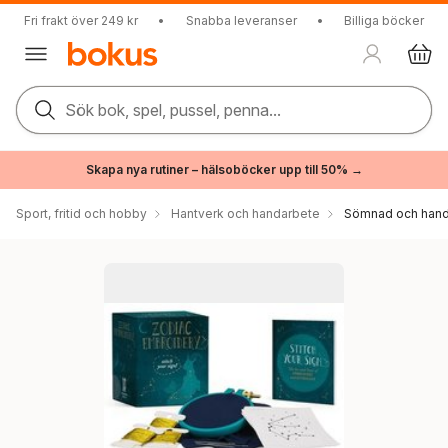
Fri frakt över 249 kr
•
Snabba leveranser
•
Billiga böcker
Sök bok, spel, pussel, penna...
Skapa nya rutiner – hälsoböcker upp till 50% →
Sport, fritid och hobby
Hantverk och handarbete
Sömnad och hand