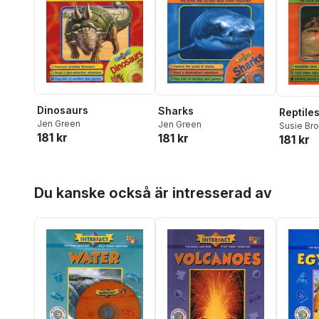
Dinosaurs
Sharks
Reptile
Jen Green
Jen Green
Susie Br
181 kr
181 kr
181 kr
Hoppa över listan
Du kanske också är intresserad av