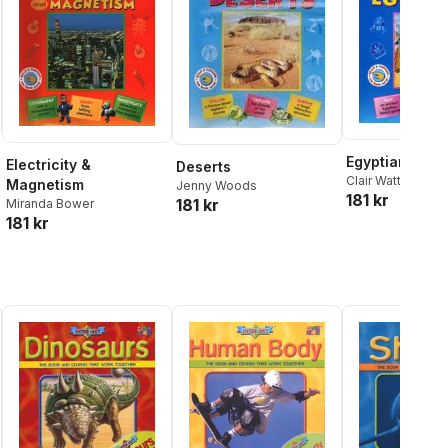
Egyptians
Electricity &
Deserts
Clair Watts
,
Rober
Magnetism
Jenny Woods
181 kr
Nicholson
181 kr
Miranda Bower
181 kr