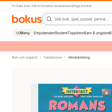
Fri frakt över 249 kr
•
Snabba leveranser
•
Billiga böcker
Sök bok, spel, pussel, penna...
Meny
Erbjudanden
Student
Topplistor
Barn & ungdom
B
Barn och ungdom
Faktaböcker
Allmänbildning