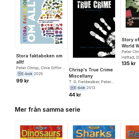
Story o
World W
Childre
Peter Chr
Stora faktaboken om
Häftad
, 
allt!
135 kr
Peter Chrisp
,
Clive Gifford
,
Chrisp's True Crime
Derek Harvey
,
Andrea Mills
,
E-bok
2025
Miscellany
John Woodward
99 kr
T. G. Fieldwalker
,
Peter
Chrisp
E-bok
2013
44 kr
Hoppa över listan
Mer från samma serie