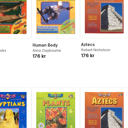
Aztecs
s
Human Body
Robert Nicholson
ooks
Anna Claybourne
176 kr
176 kr