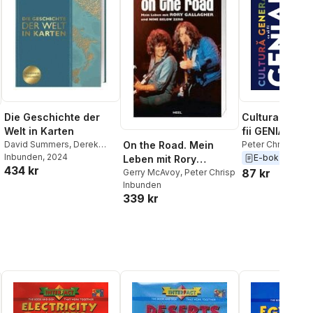
Die Geschichte der
Cultura gener
Welt in Karten
fii GENIAL!
David Summers
,
Derek
Peter Chrisp
On the Road. Mein
Harvey
Inbunden
,
Peter Chrisp
, 2024
,
E-bok
2020
Leben mit Rory
434 kr
Jeremy Harwood
,
Philip
87 kr
Gallagher und Nine
Gerry McAvoy
,
Peter Chrisp
Wilkinson
,
Philip Parker
,
Inbunden
Below Zero
Joel Levy
,
Kay Celtel
,
339 kr
Simon Adams
,
DK Verlag