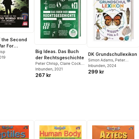
f the Second
ar For
Big Ideas. Das Buch
n
isp
DK Grundschullexikon
2019
der Rechtsgeschichte
Simon Adams
,
Peter
Peter Chrisp
,
Claire Cock-
Chrisp
Inbunden
,
Emily Dodd
, 2024
,
E. T.
Starkey
Inbunden
,
Frederick Cowell
, 2021
,
299 kr
Fox
,
Rupert Matthews
,
DK
267 kr
Thomas Cussans
,
John
Verlag - Kids
Farndon
,
Philip Parker
,
Marcus Weeks