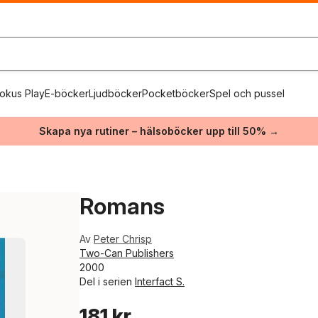
okus Play
E-böcker
Ljudböcker
Pocketböcker
Spel och pussel
Skapa nya rutiner – hälsoböcker upp till 50% →
Romans
Av
Peter Chrisp
Two-Can Publishers
2000
Del i serien
Interfact S.
181 kr