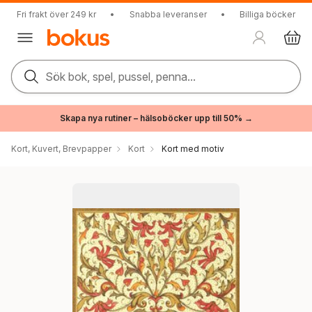
Fri frakt över 249 kr
•
Snabba leveranser
•
Billiga böcker
Sök bok, spel, pussel, penna...
Skapa nya rutiner – hälsoböcker upp till 50% →
Kort, Kuvert, Brevpapper
Kort
Kort med motiv