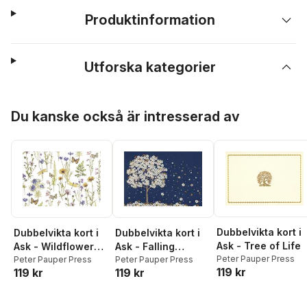
Produktinformation
Utforska kategorier
Hoppa över listan
Du kanske också är intresserad av
Dubbelvikta kort i
Dubbelvikta kort i
Dubbelvikta kort i
Ask - Tree of Life
Ask - Wildflower
Ask - Falling
Peter Pauper Press
Garden
Peter Pauper Press
Blossoms
Peter Pauper Press
119 kr
119 kr
119 kr