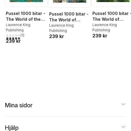
Pussel 1000 bitar -
Pussel 1000 bitar 
Pussel 1000 bitar -
The World of the
The World of
The World of
Odyssey & Other
Laurence King
Grimms´ Fairy Tal
Laurence King
Charles Dickens
Laurence King
Publishing
Publishing
Publishing
Greek Myths
239 kr
(
1
)
239 kr
5,0
utav 5 stjärnor. Totalt antal röster:
239 kr
Mina sidor
Hjälp