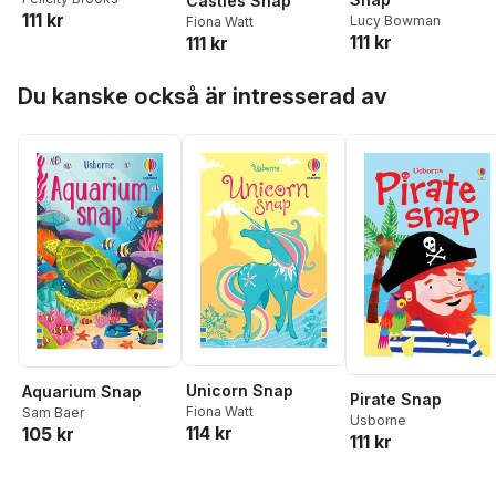
Castles Snap
111 kr
Lucy Bowman
Fiona Watt
111 kr
111 kr
Hoppa över listan
Du kanske också är intresserad av
Unicorn Snap
Aquarium Snap
Pirate Snap
Fiona Watt
Sam Baer
Usborne
114 kr
105 kr
111 kr