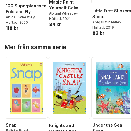
Magic Paint
100 Superplanes to
Yourself Calm
Little First Sticker
Fold and Fly
Abigail Wheatley
Shops
Abigail Wheatley
Häftad
, 2021
Abigail Wheatley
Häftad
, 2020
84 kr
118 kr
Häftad
, 2019
82 kr
Hoppa över listan
Mer från samma serie
Snap
Under the Sea
Knights and
Felicity Brooks
Snap