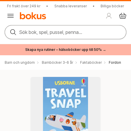
Fri frakt över 249 kr
•
Snabba leveranser
•
Billiga böcker
Sök bok, spel, pussel, penna...
Skapa nya rutiner – hälsoböcker upp till 50% →
Barn och ungdom
Barnböcker 3-6 år
Faktaböcker
Fordon