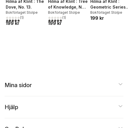
Hilma af Klint : The
Hilma af Klint : Tree
Hilma af Klint :
Dove, No. 13.
of Knowledge, No.
Geometric Series
Bokförlaget Stolpe
5.
Bokförlaget Stolpe
VI, No. 7
Bokförlaget Stolpe
199 kr
(
1
)
(
1
)
5,0
utav 5 stjärnor. Totalt antal röster:
5,0
utav 5 stjärnor. Totalt antal röster:
199 kr
199 kr
Mina sidor
Hjälp