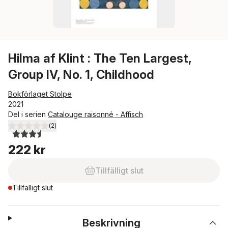
Hilma af Klint : The Ten Largest,
Group IV, No. 1, Childhood
Bokförlaget Stolpe
2021
Del i serien
Catalouge raisonné - Affisch
(
2
)
3,5
utav 5 stjärnor. Totalt antal röster:
222 kr
Tillfälligt slut
Tillfälligt slut
Beskrivning