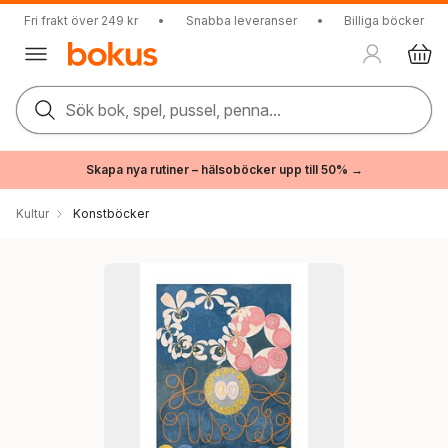
Fri frakt över 249 kr
•
Snabba leveranser
•
Billiga böcker
Sök bok, spel, pussel, penna...
Skapa nya rutiner – hälsoböcker upp till 50% →
Kultur
Konstböcker