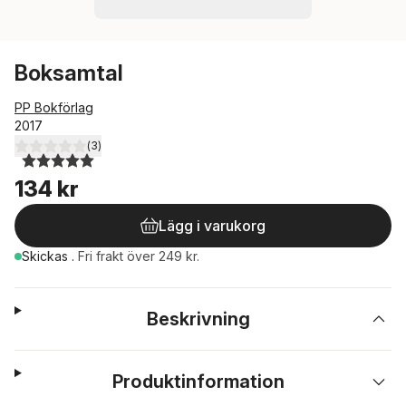
Boksamtal
PP Bokförlag
2017
(
3
)
5,0
utav 5 stjärnor. Totalt antal röster:
134 kr
Lägg i varukorg
Skickas
.
Fri frakt över 249 kr.
Beskrivning
Produktinformation