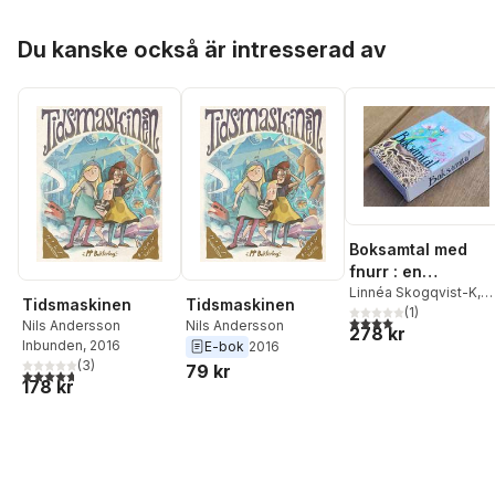
Hoppa över listan
Du kanske också är intresserad av
Boksamtal med
fnurr : en
boksamtalskortlek
Linnéa Skogqvist-K
,
Tidsmaskinen
Tidsmaskinen
Tina Kratz
(
1
)
4,0
utav 5 stjärnor. Tota
Nils Andersson
Nils Andersson
278 kr
Inbunden
, 2016
E-bok
2016
(
3
)
79 kr
4,7
utav 5 stjärnor. Totalt antal röster:
178 kr