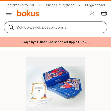
Fri frakt över 249 kr
•
Snabba leveranser
•
Billiga böcker
Sök bok, spel, pussel, penna...
Skapa nya rutiner – hälsoböcker upp till 50% →