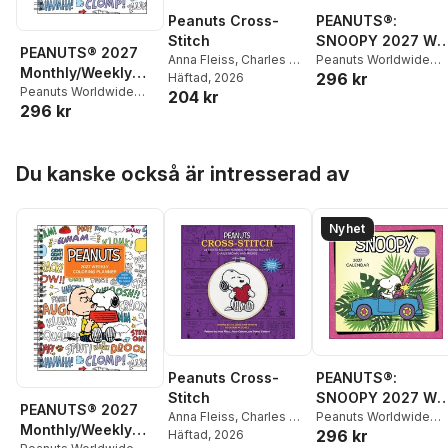
Peanuts Cross-
PEANUTS®:
Stitch
SNOOPY 2027 Wal
PEANUTS® 2027
Anna Fleiss
,
Charles M
Calendar with
Peanuts Worldwide
Monthly/Weekly
296 kr
Schulz
Häftad
,
, 2026
Dennis
LLC
,
Charles M. Schul
Notecards
Coloring Calendar
Peanuts Worldwide
204 kr
Caetano
,
Peanuts
296 kr
LLC
,
Charles M. Schulz
with Stickers to
Worldwide, LLC
,
Sosae
Color
Caetano
Hoppa över listan
Du kanske också är intresserad av
Nyhet
Peanuts Cross-
PEANUTS®:
Stitch
SNOOPY 2027 Wal
PEANUTS® 2027
Anna Fleiss
,
Charles M
Calendar with
Peanuts Worldwide
Monthly/Weekly
296 kr
Schulz
Häftad
,
, 2026
Dennis
LLC
,
Charles M. Schul
Notecards