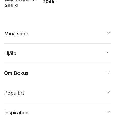
Coloring Calendar
Peanuts Worldwide
204 kr
Caetano
,
Peanuts
296 kr
LLC
,
Charles M. Schulz
with Stickers to
Worldwide, LLC
,
Sosae
Color
Caetano
Mina sidor
Hjälp
Om Bokus
Populärt
Inspiration