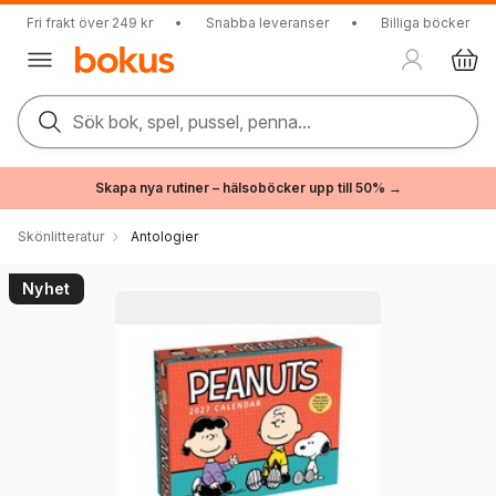
Fri frakt över 249 kr
•
Snabba leveranser
•
Billiga böcker
Sök bok, spel, pussel, penna...
Skapa nya rutiner – hälsoböcker upp till 50% →
Skönlitteratur
Antologier
Nyhet