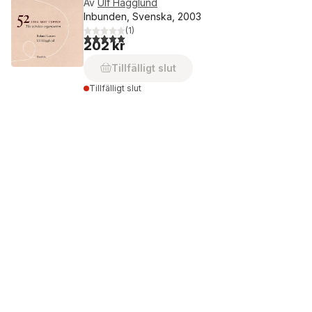
Av
Ulf Hägglund
Inbunden, Svenska, 2003
(
1
)
5,0
utav 5 stjärnor. Totalt antal röster:
202 kr
Tillfälligt slut
Tillfälligt slut