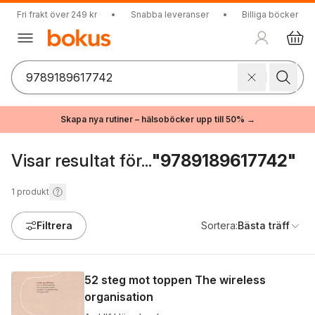
Fri frakt över 249 kr
•
Snabba leveranser
•
Billiga böcker
Skapa nya rutiner – hälsoböcker upp till 50% →
Visar resultat för...
"9789189617742"
1
produkt
Filtrera
Sortera:
Bästa träff
52 steg mot toppen The wireless
organisation