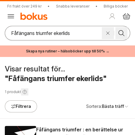
Fri frakt över 249 kr
•
Snabba leveranser
•
Billiga böcker
Skapa nya rutiner – hälsoböcker upp till 50% →
Visar resultat för...
"Fåfängans triumfer ekerlids"
1
produkt
Filtrera
Sortera:
Bästa träff
Fåfängans triumfer : en berättelse ur