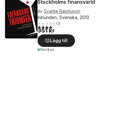
Stockholms finansvärld
Av
Svante Rasmuson
Inbunden, Svenska, 2013
(
1
)
4,0
utav 5 stjärnor. Totalt antal röster:
351 kr
Lägg till
Skickas