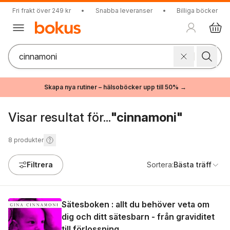
Fri frakt över 249 kr
•
Snabba leveranser
•
Billiga böcker
Skapa nya rutiner – hälsoböcker upp till 50% →
Visar resultat för...
"cinnamoni"
8
produkter
Filtrera
Sortera:
Bästa träff
Sätesboken : allt du behöver veta om
dig och ditt sätesbarn - från graviditet
till förlossning