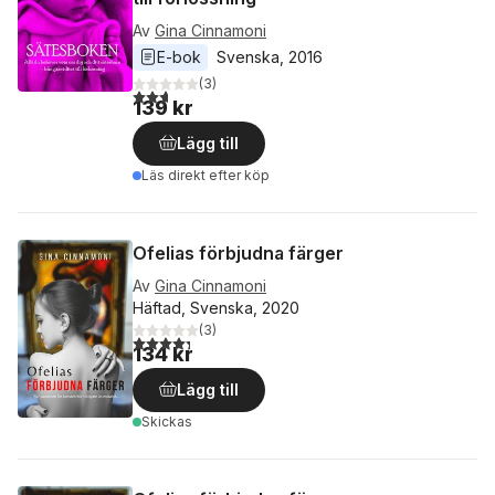
Av
Gina Cinnamoni
E-bok
Svenska
, 
2016
(
3
)
2,7
utav 5 stjärnor. Totalt antal röster:
139 kr
Lägg till
Läs direkt efter köp
Ofelias förbjudna färger
Av
Gina Cinnamoni
Häftad, Svenska, 2020
(
3
)
4,3
utav 5 stjärnor. Totalt antal röster:
134 kr
Lägg till
Skickas