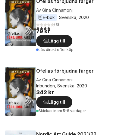
Ofelias förbjudna färger
Av
Gina Cinnamoni
E-bok
Svenska
, 
2020
(
3
)
4,0
utav 5 stjärnor. Totalt antal röster:
79 kr
Lägg till
Läs direkt efter köp
Ofelias förbjudna färger
Av
Gina Cinnamoni
Inbunden, Svenska, 2020
342 kr
Lägg till
Skickas
inom 5-8 vardagar
Nordic Art Guide 2021/22