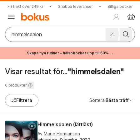
Fri frakt över 249 kr
•
Snabba leveranser
•
Billiga böcker
Skapa nya rutiner – hälsoböcker upp till 50% →
Visar resultat för...
"himmelsdalen"
6
produkter
Filtrera
Sortera:
Bästa träff
Himmelsdalen (lättläst)
Av
Marie Hermanson
Inbunden, Svenska, 2020