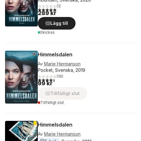
(
1
)
5,0
utav 5 stjärnor. Totalt antal röster:
289 kr
Lägg till
Skickas
Himmelsdalen
Av
Marie Hermanson
Pocket, Svenska, 2019
(
16
)
4,4
utav 5 stjärnor. Totalt antal röster:
99 kr
Tillfälligt slut
Tillfälligt slut
Himmelsdalen
Av
Marie Hermanson