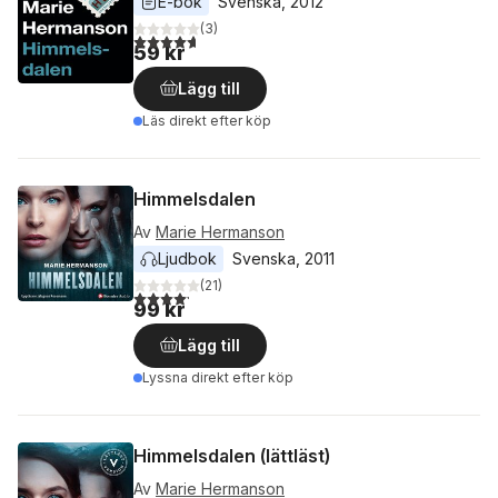
E-bok
Svenska
, 
2012
(
3
)
4,7
utav 5 stjärnor. Totalt antal röster:
59 kr
Lägg till
Läs direkt efter köp
Himmelsdalen
Av
Marie Hermanson
Ljudbok
Svenska
, 
2011
(
21
)
4,2
utav 5 stjärnor. Totalt antal röster:
99 kr
Lägg till
Lyssna direkt efter köp
Himmelsdalen (lättläst)
Av
Marie Hermanson