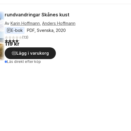
rundvandringar Skånes kust
Av
Karin Hoffmann
,
Anders Hoffmann
E-bok
PDF
, 
Svenska
, 
2020
(
13
)
4,2
utav 5 stjärnor. Totalt antal röster:
119 kr
Lägg i varukorg
Läs direkt efter köp