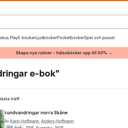
okus Play
E-böcker
Ljudböcker
Pocketböcker
Spel och pussel
Skapa nya rutiner – hälsoböcker upp till 50% →
ringar e-bok"
Bästa träff
rundvandringar norra Skåne
Av
Karin Hoffmann
,
Anders Hoffmann
E-bok
PDF
, 
Svenska
, 
2021