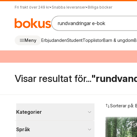
Fri frakt över 249 kr
•
Snabba leveranser
•
Billiga böcker
Meny
Erbjudanden
Student
Topplistor
Barn & ungdom
B
Visar resultat för...
"rundvand
Hoppa över filtreringsmeny
Sorterar på:
Kategorier
Visa fler
Språk