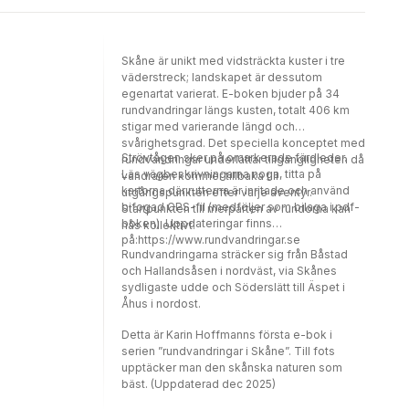
nås kollektivt. Strövtågen sker på
omarkerade färdleder. Läs
vägbeskrivningarna noga, titta på kartorna
Skåne är unikt med vidsträckta kuster i tre
där rutterna är inritade och använd gärna
väderstreck; landskapet är dessutom
bifogad GPS-fil (medföljer som bilaga i pdf-
egenartat varierat. E-boken bjuder på 34
boken). Uppdateringar finns på:
rundvandringar längs kusten, totalt 406 km
https://www.rundvandringar.se
stigar med varierande längd och
svårighetsgrad. Det speciella konceptet med
Strövtågen sker på omarkerade färdleder.
rundvandringar underlättar tillgängligheten då
Läs vägbeskrivningarna noga, titta på
vandraren kommer tillbaka till
kartorna där rutterna är inritade och använd
utgångspunkten efter varje äventyr.
bifogad GPS-fil (medföljer som bilaga i pdf-
Startpunkten till merparten av rundorna kan
boken). Uppdateringar finns
nås kollektivt.
på:https://www.rundvandringar.se
Rundvandringarna sträcker sig från Båstad
och Hallandsåsen i nordväst, via Skånes
sydligaste udde och Söderslätt till Äspet i
Åhus i nordost.
Detta är Karin Hoffmanns första e-bok i
serien ”rundvandringar i Skåne”. Till fots
upptäcker man den skånska naturen som
bäst. (Uppdaterad dec 2025)