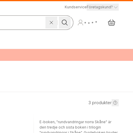
Kundservice
Företagskund?
3
produkter
E-boken, "rundvandringar norra Skåne" är
den tredje och sista boken i trilogin
"rundvandringar i Skåne". Guideboken bjuder