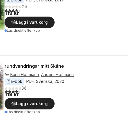
(
11
)
4,3
utav 5 stjärnor. Totalt antal röster:
119 kr
Lägg i varukorg
Läs direkt efter köp
rundvandringar mitt Skåne
Av
Karin Hoffmann
,
Anders Hoffmann
E-bok
PDF
, 
Svenska
, 
2020
(
8
)
4,3
utav 5 stjärnor. Totalt antal röster:
119 kr
Lägg i varukorg
Läs direkt efter köp