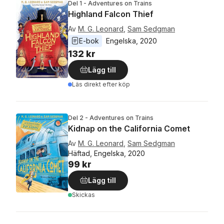
Del 1 - Adventures on Trains
Highland Falcon Thief
Av
M. G. Leonard
,
Sam Sedgman
E-bok
Engelska
, 
2020
132 kr
Lägg till
Läs direkt efter köp
Del 2 - Adventures on Trains
Kidnap on the California Comet
Av
M. G. Leonard
,
Sam Sedgman
Häftad, Engelska, 2020
99 kr
Lägg till
Skickas