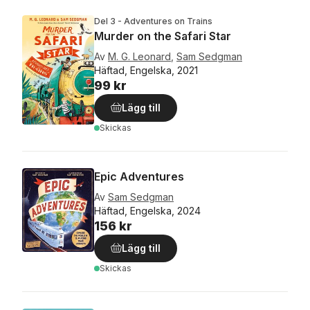
Del 3 - Adventures on Trains
Murder on the Safari Star
Av
M. G. Leonard
,
Sam Sedgman
Häftad, Engelska, 2021
99 kr
Lägg till
Skickas
Epic Adventures
Av
Sam Sedgman
Häftad, Engelska, 2024
156 kr
Lägg till
Skickas