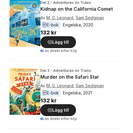
Del 2 - Adventures on Trains
Kidnap on the California Comet
Av
M. G. Leonard
,
Sam Sedgman
E-bok
Engelska
, 
2020
132 kr
Lägg till
Läs direkt efter köp
Del 3 - Adventures on Trains
Murder on the Safari Star
Av
M. G. Leonard
,
Sam Sedgman
E-bok
Engelska
, 
2021
132 kr
Lägg till
Läs direkt efter köp