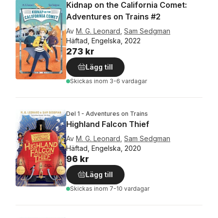
Kidnap on the California Comet:
Adventures on Trains #2
Av
M. G. Leonard
,
Sam Sedgman
Häftad, Engelska, 2022
273 kr
Lägg till
Skickas
inom 3-6 vardagar
Del 1 - Adventures on Trains
Highland Falcon Thief
Av
M. G. Leonard
,
Sam Sedgman
Häftad, Engelska, 2020
96 kr
Lägg till
Skickas
inom 7-10 vardagar