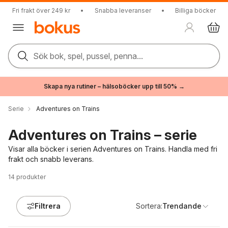
Fri frakt över 249 kr
•
Snabba leveranser
•
Billiga böcker
Sök bok, spel, pussel, penna...
Skapa nya rutiner – hälsoböcker upp till 50% →
Serie
Adventures on Trains
Adventures on Trains – serie
Visar alla böcker i serien Adventures on Trains. Handla med fri
frakt och snabb leverans.
14
produkter
Filtrera
Sortera:
Trendande