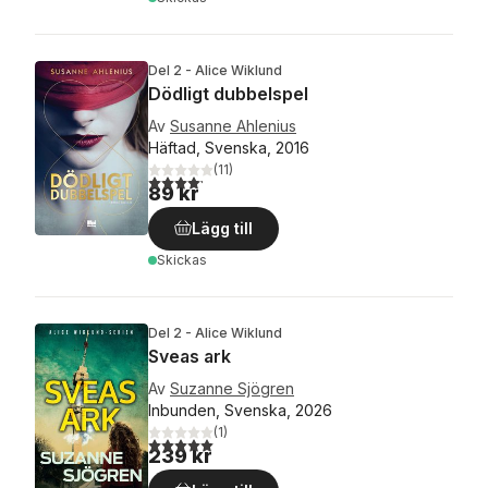
Del 2 - Alice Wiklund
Dödligt dubbelspel
Av
Susanne Ahlenius
Häftad, Svenska, 2016
(
11
)
4,2
utav 5 stjärnor. Totalt antal röster:
89 kr
Lägg till
Skickas
Del 2 - Alice Wiklund
Sveas ark
Av
Suzanne Sjögren
Inbunden, Svenska, 2026
(
1
)
5,0
utav 5 stjärnor. Totalt antal röster:
239 kr