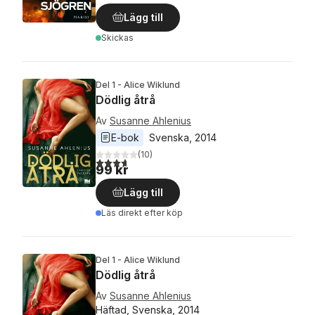
Lägg till
Skickas
Del 1 - Alice Wiklund
Dödlig åtrå
Av
Susanne Ahlenius
E-bok
Svenska
, 
2014
(
10
)
3,7
utav 5 stjärnor. Totalt antal röster:
99 kr
Lägg till
Läs direkt efter köp
Del 1 - Alice Wiklund
Dödlig åtrå
Av
Susanne Ahlenius
Häftad, Svenska, 2014