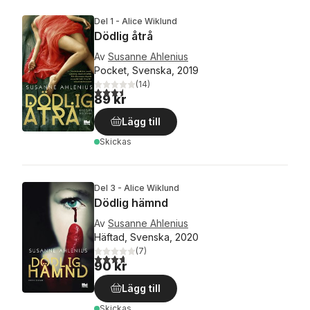
Del 1 - Alice Wiklund
Dödlig åtrå
Av
Susanne Ahlenius
Pocket, Svenska, 2019
(
14
)
3,5
utav 5 stjärnor. Totalt antal röster:
89 kr
Lägg till
Skickas
Del 3 - Alice Wiklund
Dödlig hämnd
Av
Susanne Ahlenius
Häftad, Svenska, 2020
(
7
)
3,7
utav 5 stjärnor. Totalt antal röster:
90 kr
Lägg till
Skickas