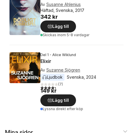
Av
Susanne Ahlenius
Häftad, Svenska, 2017
342 kr
Lägg till
Skickas
inom 5-8 vardagar
Del 1 - Alice Wiklund
Elixir
Av
Suzanne Sjögren
Ljudbok
Svenska
, 
2024
(
7
)
4,3
utav 5 stjärnor. Totalt antal röster:
149 kr
Lägg till
Lyssna direkt efter köp
Mina sidor