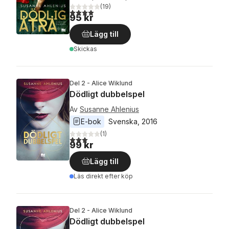
(
19
)
3,9
utav 5 stjärnor. Totalt antal röster:
95 kr
Lägg till
Skickas
Del 2 - Alice Wiklund
Dödligt dubbelspel
Av
Susanne Ahlenius
E-bok
Svenska
, 
2016
(
1
)
3,0
utav 5 stjärnor. Totalt antal röster:
99 kr
Lägg till
Läs direkt efter köp
Del 2 - Alice Wiklund
Dödligt dubbelspel