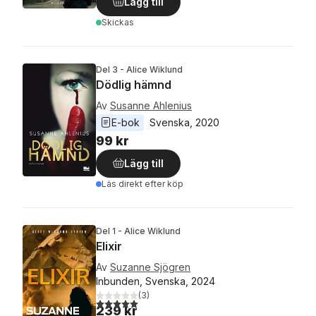
Lägg till
Skickas
Del 3 - Alice Wiklund
Dödlig hämnd
Av
Susanne Ahlenius
E-bok
Svenska
, 
2020
99 kr
Lägg till
Läs direkt efter köp
Del 1 - Alice Wiklund
Elixir
Av
Suzanne Sjögren
Inbunden, Svenska, 2024
(
3
)
5,0
utav 5 stjärnor. Totalt antal röster:
239 kr