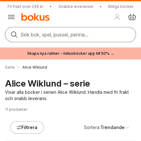
Fri frakt över 249 kr
•
Snabba leveranser
•
Billiga böcker
Sök bok, spel, pussel, penna...
Skapa nya rutiner – hälsoböcker upp till 50% →
Serie
Alice Wiklund
Alice Wiklund – serie
Visar alla böcker i serien Alice Wiklund. Handla med fri frakt
och snabb leverans.
11
produkter
Filtrera
Sortera:
Trendande