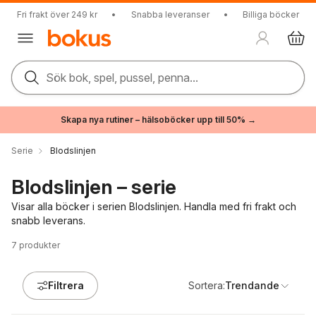
Fri frakt över 249 kr
•
Snabba leveranser
•
Billiga böcker
Sök bok, spel, pussel, penna...
Skapa nya rutiner – hälsoböcker upp till 50% →
Serie
Blodslinjen
Blodslinjen – serie
Visar alla böcker i serien Blodslinjen. Handla med fri frakt och
snabb leverans.
7
produkter
Filtrera
Sortera:
Trendande