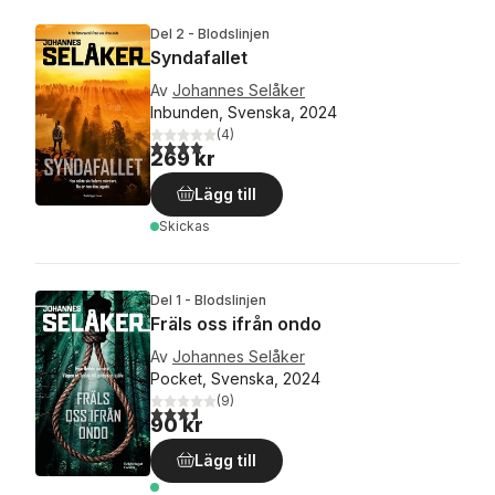
Del 2 - Blodslinjen
Syndafallet
Av
Johannes Selåker
Inbunden, Svenska, 2024
(
4
)
4,0
utav 5 stjärnor. Totalt antal röster:
269 kr
Lägg till
Skickas
Del 1 - Blodslinjen
Fräls oss ifrån ondo
Av
Johannes Selåker
Pocket, Svenska, 2024
(
9
)
3,6
utav 5 stjärnor. Totalt antal röster:
90 kr
Lägg till