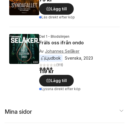
Lägg till
Läs direkt efter köp
Del 1 - Blodslinjen
Fräls oss ifrån ondo
Av
Johannes Selåker
Ljudbok
Svenska
, 
2023
(
111
)
3,8
utav 5 stjärnor. Totalt antal röster:
119 kr
Lägg till
Lyssna direkt efter köp
Mina sidor