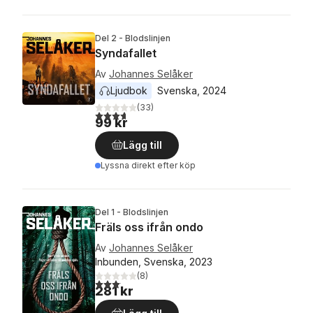
Del 2 - Blodslinjen
Syndafallet
Av
Johannes Selåker
Ljudbok
Svenska
, 
2024
(
33
)
3,7
utav 5 stjärnor. Totalt antal röster:
99 kr
Lägg till
Lyssna direkt efter köp
Del 1 - Blodslinjen
Fräls oss ifrån ondo
Av
Johannes Selåker
Inbunden, Svenska, 2023
(
8
)
3,1
utav 5 stjärnor. Totalt antal röster:
281 kr