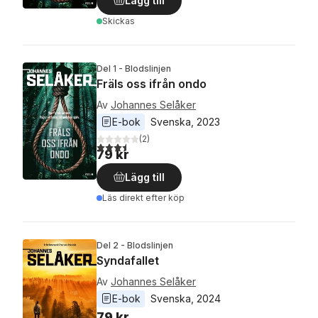
Lägg till
Skickas
Del 1 - Blodslinjen
Fräls oss ifrån ondo
Av
Johannes Selåker
E-bok
Svenska
, 
2023
(
2
)
3,5
utav 5 stjärnor. Totalt antal röster:
79 kr
Lägg till
Läs direkt efter köp
Del 2 - Blodslinjen
Syndafallet
Av
Johannes Selåker
E-bok
Svenska
, 
2024
79 kr